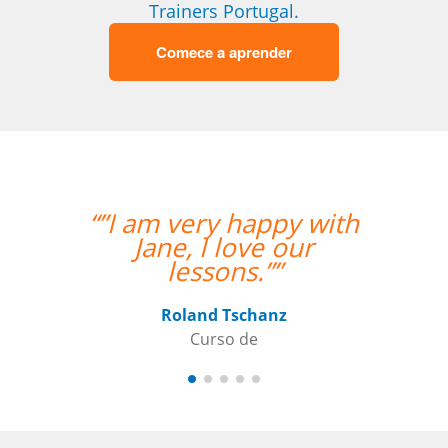
Trainers Portugal.
Comece a aprender
“”I am very happy with
“”O pro
Jane, I love our
atenci
lessons.””
me perm
às lic
que
Roland Tschanz
Curso de
Nazári
Cu