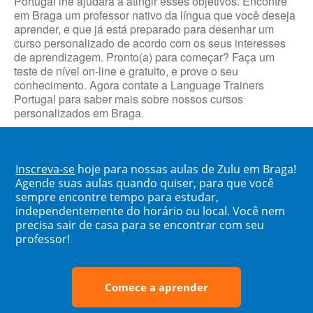
Portugal lhe ajudará a atingir esses objetivos. Encontre
em Braga um professor nativo da língua que você deseja
aprender, e que já está preparado para desenhar um
curso personalizado de acordo com os seus interesses
de aprendizagem. Pronto(a) para começar? Faça um
teste de nível on-line e gratuito, e prove o seu
conhecimento. Agora contate a Language Trainers
Portugal para saber mais sobre nossos cursos
personalizados em Braga.
Inscreva-se
hoje para nossas aulas de Zulu em Braga!
Agende suas aulas quando quiser, para que você
sempre encontre tempo para estudar,
independentemente do horário ou local. Você nem
precisa sair de casa para se encontrar com seu
professor!
Comece a aprender