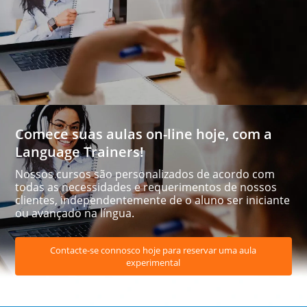
Comece suas aulas on-line hoje, com a
Language Trainers!
Nossos cursos são personalizados de acordo com
todas as necessidades e requerimentos de nossos
clientes, independentemente de o aluno ser iniciante
ou avançado na língua.
Contacte-se connosco hoje para reservar uma aula
experimental