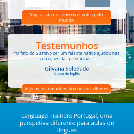
Veja a lista dos nossos clientes pelo
mundo
Testemunhos
”O fato do Gustavo ser um falante nativo ajudou nas
correções das pronúncias.”
Gilvana Soledade
Curso de Inglês
Veja os testemunhos dos nossos clientes
Language Trainers Portugal, uma
perspetiva diferente para aulas de
línguas