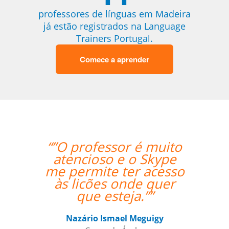
professores de línguas em Madeira
já estão registrados na Language
Trainers Portugal.
Comece a aprender
“”O professor é muito
“”Venho
atencioso e o Skype
Marcus d
me permite ter acesso
de ex
às licões onde quer
qualifi
que esteja.””
aulas, e
sempre 
co
Nazário Ismael Meguigy