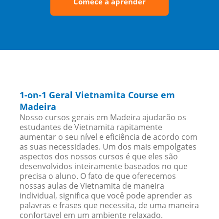
Comece a aprender
1-on-1 Geral Vietnamita Course em
Madeira
Nosso cursos gerais em Madeira ajudarão os
estudantes de Vietnamita rapitamente
aumentar o seu nível e eficiência de acordo com
as suas necessidades. Um dos mais empolgates
aspectos dos nossos cursos é que eles são
desenvolvidos inteiramente baseados no que
precisa o aluno. O fato de que oferecemos
nossas aulas de Vietnamita de maneira
individual, significa que você pode aprender as
palavras e frases que necessita, de uma maneira
confortavel em um ambiente relaxado.