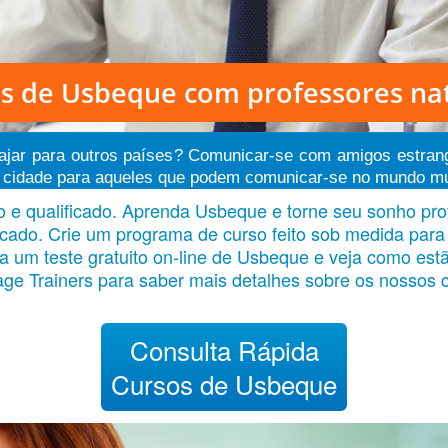
as de Usbeque
com professores na
Viajar para outros países? Comunicar-se com amigos estra
cidade para aqueles que podem comunicar-se no mundo multil
e qualificado. Aprenda Usbeque e torne seu sonho prof
ficado. Crie um programa de curso feito sob medida par
um teste gratuito on-line de Usbeque e veja como estão
ge Trainers para saber mais detalhes sobre os nossos
Consulta Rápida
Cursos de Usbeque