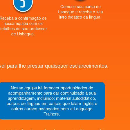
Comece seu curso de
Usbeque e receba o seu
livro didático da língua.
Receba a confirmação de
nossa equipa com os
detalhes do seu professor
de Usbeque.
l para lhe prestar quaisquer esclarecimentos.
Nossa equipa irá fornecer oportunidades de
acompanhamento para dar continuidade à sua
aprendizagem, incluindo: material autodidático,
cursos de línguas em países que falam Inglês e
outros cursos avançados com a Language
Trainers.