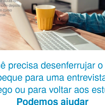
 aulas on-
 mude depois
m curso
ial.
ê precisa desenferrujar o
eque para uma entrevist
go ou para voltar aos es
Podemos ajudar