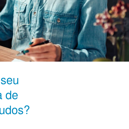
 seu
a de
tudos?