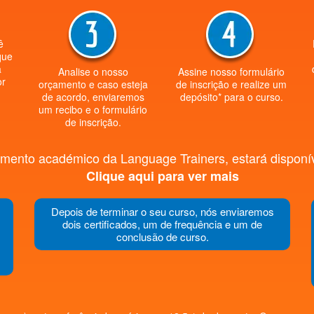
ê
que
a
Analise o nosso
Assine nosso formulário
or
orçamento e caso esteja
de inscrição e realize um
de acordo, enviaremos
depósito* para o curso.
um recibo e o formulário
de inscrição.
mento académico da Language Trainers, estará disponíve
Clique aqui para ver mais
Depois de terminar o seu curso, nós enviaremos
dois certificados, um de frequência e um de
conclusão de curso.