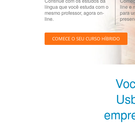
Continue com os estudos da
Comece
língua que você estuda com o
line e
mesmo professor, agora on-
para u
line.
presenc
COMECE O SEU CURSO HÍBRIDO
Voc
Usb
empre