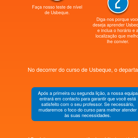
Faça nosso teste de nível
de Usbeque.
Diga-nos porque voc
deseja aprender Usbe
e inclua o horário e 
localização que melh
lhe convier.
No decorrer do curso de Usbeque, o departa
Após a primeira ou segunda lição, a nossa equipa
entrará em contacto para garantir que você está
satisfeito com o seu professor. Se necessário,
mudaremos o foco do curso para melhor atender
às suas necessidades.