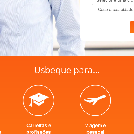
Caso a sua cidade 
Usbeque para...
Carreiras e
Viagem e
s
profissões
pessoal