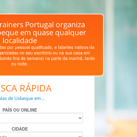
rainers Portugal organiza
beque em quase qualquer
localidade
as por pessoal qualificado, e falantes nativos da
ganizadas no seu escritório ou na sua casa em
luindo fins de semana) na parte da manhã, tarde
ou noite.
SCA RÁPIDA
las de Usbeque em...
PAÍS OU ONLINE
CIDADE