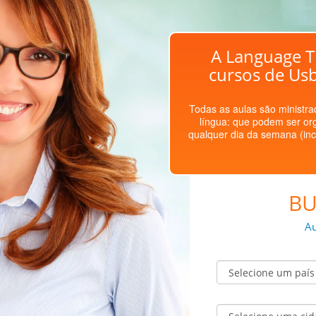
A Language T
cursos de Us
Todas as aulas são ministrad
língua: que podem ser or
qualquer dia da semana (inc
BU
Au