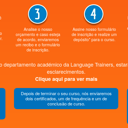
ê
o
Analise o nosso
Assine nosso formulário
ão
orçamento e caso esteja
de inscrição e realize um
r.
de acordo, enviaremos
depósito* para o curso.
um recibo e o formulário
de inscrição.
o departamento académico da Language Trainers, estará
esclarecimentos.
Clique aqui para ver mais
Depois de terminar o seu curso, nós enviaremos
dois certificados, um de frequência e um de
conclusão de curso.