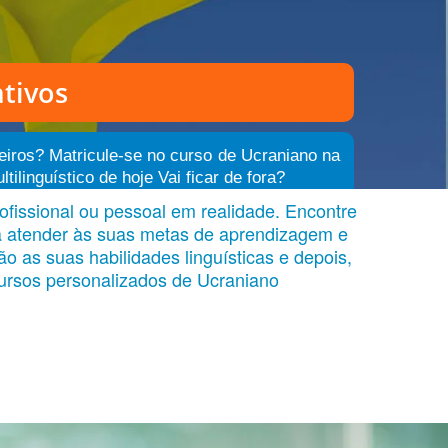
tivos
eiros? Matricule-se no curso de Ucraniano na
inguístico de hoje Vai ficar de fora?
fissional ou pessoal em realidade. Encontre
ra atender às suas metas de aprendizagem e
o as suas habilidades linguísticas e depois,
ursos personalizados de Ucraniano