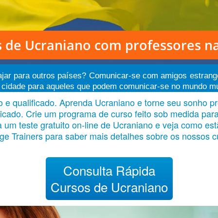
s de Ucraniano
com professores na
Viajar para outros países? Comunicar-se com amigos estrang
cidade para aqueles que podem comunicar-se no mundo multil
e qualificado. Aprenda Ucraniano e torne seu sonho pro
ificado. Crie um programa de curso feito sob medida pa
m teste gratuito on-line de Ucraniano e veja como estã
e Trainers para saber mais detalhes sobre os nossos c
Consulta Rápida
Cursos de Ucraniano