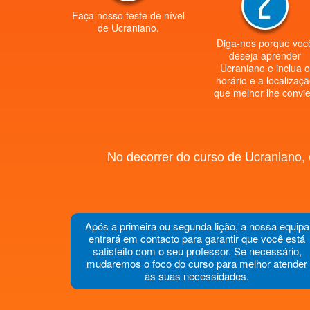
Faça nosso teste de nível
de Ucraniano.
Diga-nos porque voc
deseja aprender
Ucraniano e inclua 
horário e a localizaç
que melhor lhe convie
No decorrer do curso de Ucraniano, 
Após a primeira ou segunda lição, a nossa equipa
entrará em contacto para garantir que você está
satisfeito com o seu professor. Se necessário,
mudaremos o foco do curso para melhor atender
às suas necessidades.