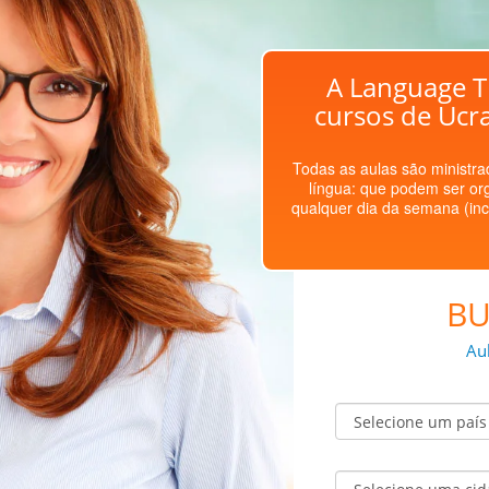
A Language T
cursos de Ucr
Todas as aulas são ministrad
língua: que podem ser or
qualquer dia da semana (inc
BU
Au