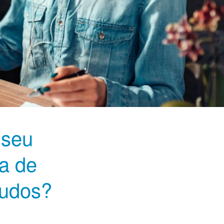
 seu
a de
tudos?