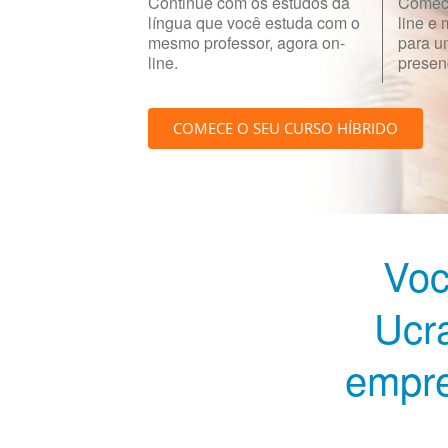
Continue com os estudos da
Comece
língua que você estuda com o
line e
mesmo professor, agora on-
para u
line.
presenc
COMECE O SEU CURSO HÍBRIDO
Voc
Ucr
empre