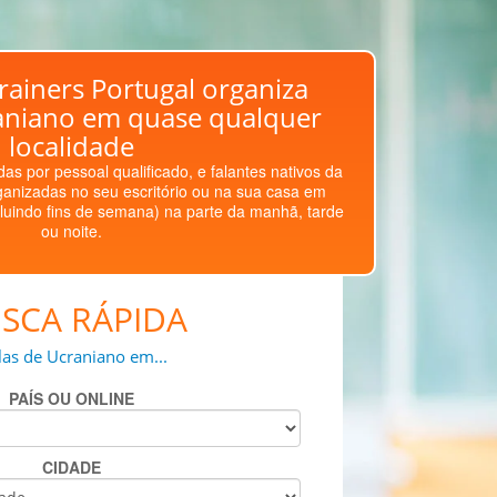
rainers Portugal organiza
aniano em quase qualquer
localidade
as por pessoal qualificado, e falantes nativos da
ganizadas no seu escritório ou na sua casa em
luindo fins de semana) na parte da manhã, tarde
ou noite.
SCA RÁPIDA
las de Ucraniano em...
PAÍS OU ONLINE
CIDADE