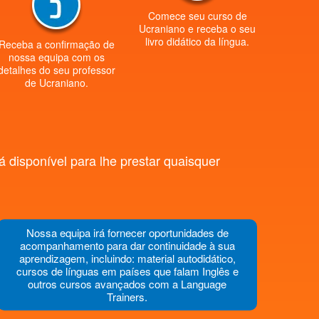
Comece seu curso de
Ucraniano e receba o seu
livro didático da língua.
Receba a confirmação de
nossa equipa com os
detalhes do seu professor
de Ucraniano.
 disponível para lhe prestar quaisquer
Nossa equipa irá fornecer oportunidades de
acompanhamento para dar continuidade à sua
aprendizagem, incluindo: material autodidático,
cursos de línguas em países que falam Inglês e
outros cursos avançados com a Language
Trainers.