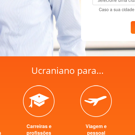
Caso a sua cidade 
Ucraniano para...
Carreiras e
Viagem e
s
profissões
pessoal