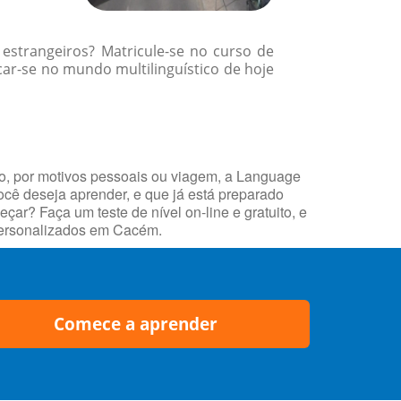
 estrangeiros? Matricule-se no curso de
ar-se no mundo multilinguístico de hoje
ho, por motivos pessoais ou viagem, a Language
ocê deseja aprender, e que já está preparado
r? Faça um teste de nível on-line e gratuito, e
personalizados em Cacém.
Comece a aprender