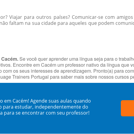
ior? Viajar para outros países? Comunicar-se com amigos
não faltam na sua cidade para aqueles que podem comunic
m Cacém.
Se você quer aprender uma língua seja para o trabal
bjetivos. Encontre em Cacém um professor nativo da língua que v
com os seus interesses de aprendizagem. Pronto(a) para começa
guage Trainers Portugal para saber mais sobre nossos cursos 
ano em Cacém! Agende suas aulas quando
o para estudar, independentemente do
sa para se encontrar com seu professor!