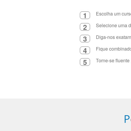
1
Escolha um curso
2
Selecione uma du
3
Diga-nos exatame
4
Fique combinado 
5
Torne-se fluente
P