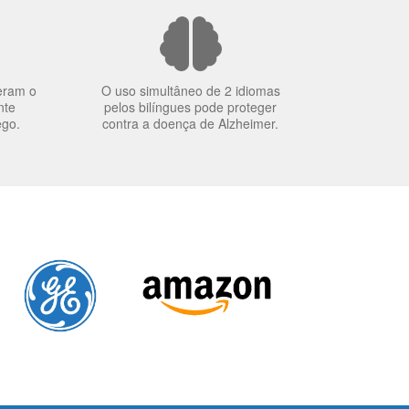
eram o
O uso simultâneo de 2 idiomas
nte
pelos bilíngues pode proteger
ego.
contra a doença de Alzheimer.