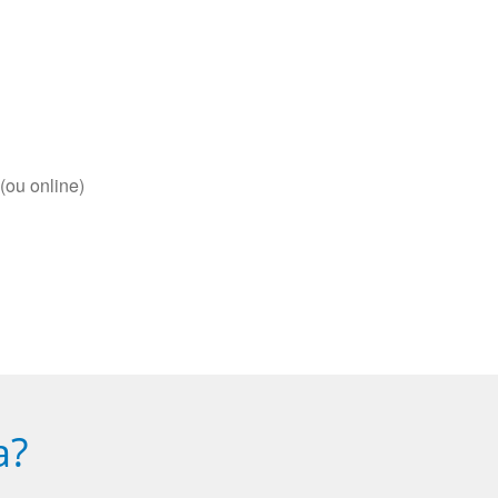
(ou online)
a?