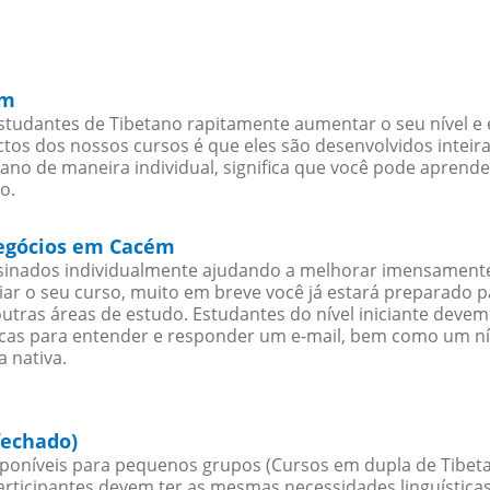
ém
tudantes de Tibetano rapitamente aumentar o seu nível e e
os dos nossos cursos é que eles são desenvolvidos inteir
ano de maneira individual, significa que você pode aprende
o.
negócios em Cacém
sinados individualmente ajudando a melhorar imensamente
iciar o seu curso, muito em breve você já estará preparado
outras áreas de estudo. Estudantes do nível iniciante dev
ticas para entender e responder um e-mail, bem como um ní
 nativa.
fechado)
poníveis para pequenos grupos (Cursos em dupla de Tibeta
rticipantes devem ter as mesmas necessidades linguística