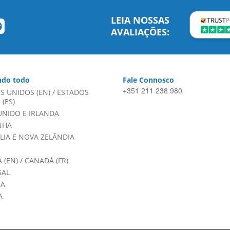
LEIA NOSSAS
AVALIAÇÕES:
do todo
Fale Connosco
+351 211 238 980
S UNIDOS (EN)
/
ESTADOS
(ES)
UNIDO E IRLANDA
NHA
LIA E NOVA ZELÂNDIA
 (EN)
/
CANADÁ (FR)
GAL
HA
A