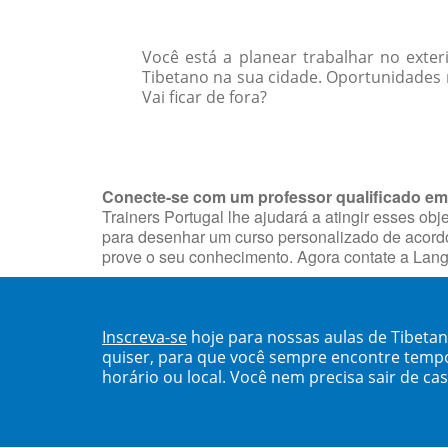
Você está a planear trabalhar no exter
Tibetano na sua cidade. Oportunidades 
Vai ficar de fora?
Conecte-se com um professor qualificado e
Trainers Portugal lhe ajudará a atingir esses o
para desenhar um curso personalizado de acordo 
prove o seu conhecimento. Agora contate a Lan
Inscreva-se
hoje para nossas aulas de Tibet
quiser, para que você sempre encontre temp
horário ou local. Você nem precisa sair de ca