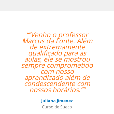
“”Venho o professor
“”A alu
Marcus da Fonte. Além
adorando 
de extremamente
também
qualificado para as
basta
aulas, ele se mostrou
profes
sempre comprometido
com nosso
Gustavo
aprendizado além de
Curso de 
condescendente com
nossos horários.””
Juliana Jimenez
Curso de Sueco