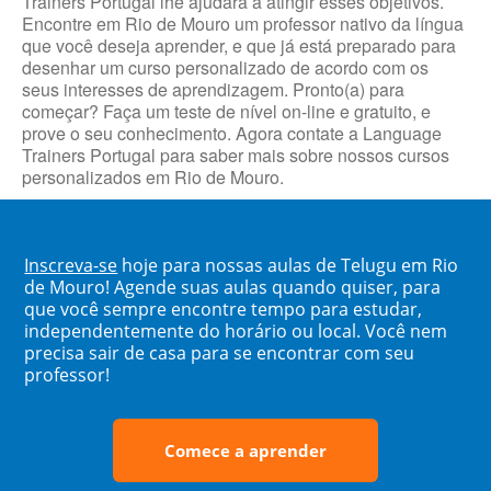
Trainers Portugal lhe ajudará a atingir esses objetivos.
Encontre em Rio de Mouro um professor nativo da língua
que você deseja aprender, e que já está preparado para
desenhar um curso personalizado de acordo com os
seus interesses de aprendizagem. Pronto(a) para
começar? Faça um teste de nível on-line e gratuito, e
prove o seu conhecimento. Agora contate a Language
Trainers Portugal para saber mais sobre nossos cursos
personalizados em Rio de Mouro.
Inscreva-se
hoje para nossas aulas de Telugu em Rio
de Mouro! Agende suas aulas quando quiser, para
que você sempre encontre tempo para estudar,
independentemente do horário ou local. Você nem
precisa sair de casa para se encontrar com seu
professor!
Comece a aprender