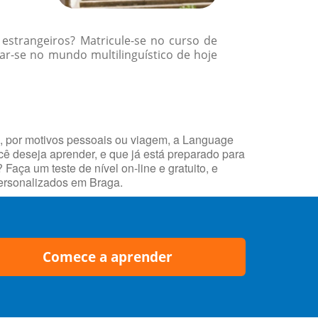
 estrangeiros? Matricule-se no curso de
r-se no mundo multilinguístico de hoje
o, por motivos pessoais ou viagem, a Language
ocê deseja aprender, e que já está preparado para
ça um teste de nível on-line e gratuito, e
personalizados em Braga.
Comece a aprender