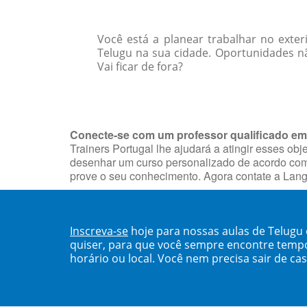
Você está a planear trabalhar no exter
Telugu na sua cidade. Oportunidades n
Vai ficar de fora?
Conecte-se com um professor qualificado em
Trainers Portugal lhe ajudará a atingir esses ob
desenhar um curso personalizado de acordo com o
prove o seu conhecimento. Agora contate a Lang
Inscreva-se
hoje para nossas aulas de Telugu
quiser, para que você sempre encontre temp
horário ou local. Você nem precisa sair de ca