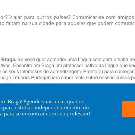
ior? Viajar para outros países? Comunicar-se com amigos
ão faltam na sua cidade para aqueles que podem comunica
 Braga.
Se você quer aprender uma língua seja para o trabalh
jetivos. Encontre em Braga um professor nativo da língua que v
s seus interesses de aprendizagem. Pronto(a) para começar? Fa
uage Trainers Portugal para saber mais sobre nossos cursos 
 em Braga! Agende suas aulas quando
o para estudar, independentemente do
sa para se encontrar com seu professor!