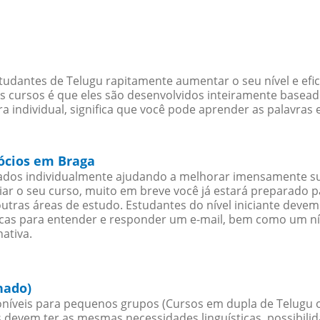
tudantes de Telugu rapitamente aumentar o seu nível e efi
cursos é que eles são desenvolvidos inteiramente baseado
 individual, significa que você pode aprender as palavras 
gócios em Braga
ados individualmente ajudando a melhorar imensamente s
iciar o seu curso, muito em breve você já estará preparado
outras áreas de estudo. Estudantes do nível iniciante dev
ticas para entender e responder um e-mail, bem como um ní
ativa.
hado)
níveis para pequenos grupos (Cursos em dupla de Telugu 
 devem ter as mesmas necessidades linguísticas, possibil