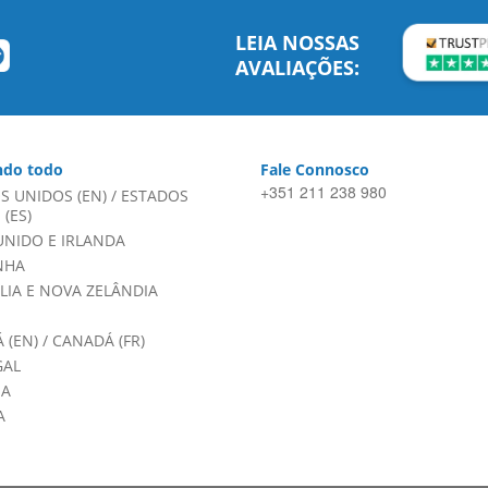
LEIA NOSSAS
AVALIAÇÕES:
do todo
Fale Connosco
+351 211 238 980
S UNIDOS (EN)
/
ESTADOS
(ES)
UNIDO E IRLANDA
NHA
LIA E NOVA ZELÂNDIA
 (EN)
/
CANADÁ (FR)
GAL
HA
A