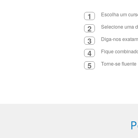
1
Escolha um curso
2
Selecione uma du
3
Diga-nos exatame
4
Fique combinado 
5
Torne-se fluente
P