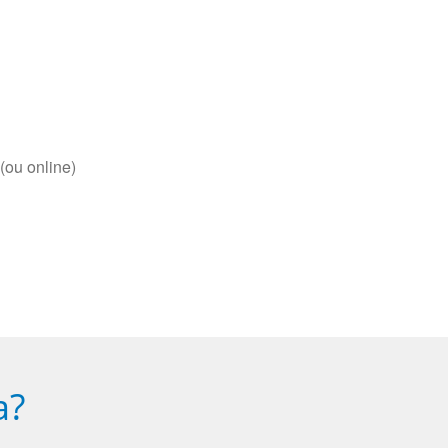
(ou online)
a?