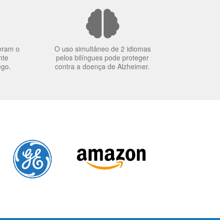
eram o
O uso simultâneo de 2 idiomas
nte
pelos bilíngues pode proteger
ego.
contra a doença de Alzheimer.