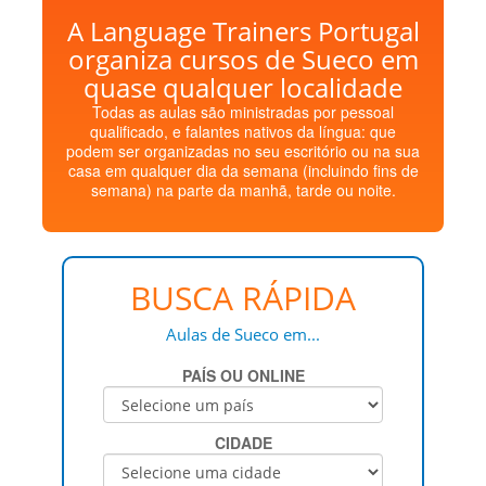
A Language Trainers Portugal
organiza cursos de Sueco em
quase qualquer localidade
Todas as aulas são ministradas por pessoal
qualificado, e falantes nativos da língua: que
podem ser organizadas no seu escritório ou na sua
casa em qualquer dia da semana (incluindo fins de
semana) na parte da manhã, tarde ou noite.
BUSCA RÁPIDA
Aulas de Sueco em...
PAÍS OU ONLINE
CIDADE