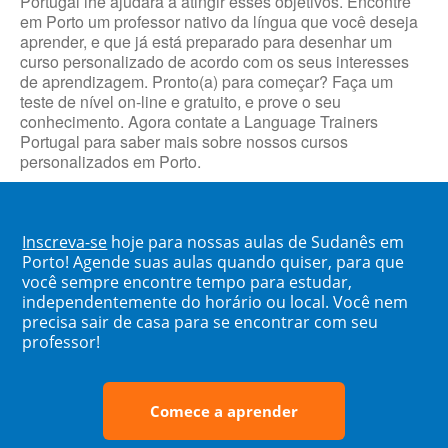
Portugal lhe ajudará a atingir esses objetivos. Encontre
em Porto um professor nativo da língua que você deseja
aprender, e que já está preparado para desenhar um
curso personalizado de acordo com os seus interesses
de aprendizagem. Pronto(a) para começar? Faça um
teste de nível on-line e gratuito, e prove o seu
conhecimento. Agora contate a Language Trainers
Portugal para saber mais sobre nossos cursos
personalizados em Porto.
Inscreva-se
hoje para nossas aulas de Sudanês em
Porto! Agende suas aulas quando quiser, para que
você sempre encontre tempo para estudar,
independentemente do horário ou local. Você nem
precisa sair de casa para se encontrar com seu
professor!
Comece a aprender