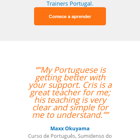
Trainers Portugal.
Comece a aprender
“”My Portuguese is
“”A Jo
getting better with
experi
your support. Cris is a
as difi
great teacher for me;
brasile
his teaching is very
apr
clear and simple for
me to understand.””
Cu
Maxx Okuyama
Curso de Português, Sumidenso do