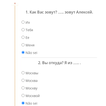
1. Как Вас зовут? ….. зовут Алексей.
Их
Тебя
Ее
Меня
Não sei
2. Вы откуда? Я из ….. .
Москвы
Москва
Москву
Москвой
Não sei