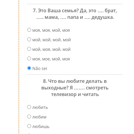
7. Это Ваша семья? Да, это …. брат,
….. мама, …. папа и …. дедушка.
моя, моя, мой, моя
мой, мой, мой, мой
мой, моя, мой, мой
моя, мое, мой, моя
Não sei
8. Что вы любите делать в
выходные? Я ……. смотреть
телевизор и читать
любить
любим
любишь