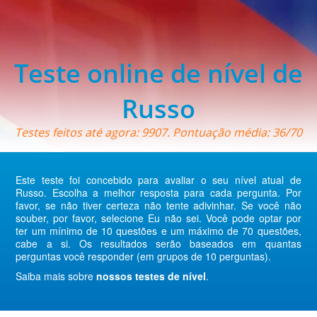
Teste online de nível de
Russo
Testes feitos até agora: 9907. Pontuação média: 36/70
Este teste foi concebido para avaliar o seu nível atual de
Russo. Escolha a melhor resposta para cada pergunta. Por
favor, se não tiver certeza não tente adivinhar. Se você não
souber, por favor, selecione Eu não sei. Você pode optar por
ter um mínimo de 10 questões e um máximo de 70 questões,
cabe a si. Os resultados serão baseados em quantas
perguntas você responder (em grupos de 10 perguntas).
Saiba mais sobre
nossos testes de nível
.