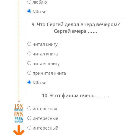
люблю
Não sei
9. Что Сергей делал вчера вечером?
Сергей вчера ……
читал книгу
читал книга
читает книгу
причитал книга
Não sei
10. Этот фильм очень ……. .
интересная
интересные
интересный