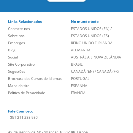
Links Relacionados
No mundo todo
Contacte-nos
ESTADOS UNIDOS (EN)
/
Sobre nós
ESTADOS UNIDOS (ES)
Empregos
REINO UNIDO E IRLANDA
Blog
ALEMANHA
Social
AUSTRÁLIA E NOVA ZELÂNDIA
Site Corporativo
BRASIL
Sugestões
CANADÁ (EN)
/
CANADÁ (FR)
Brochura dos Cursos de Idiomas
PORTUGAL
Mapa do site
ESPANHA
Política de Privacidade
FRANCIA
Fale Connosco
+351 211 238 980
Av. da República, 50 - 2º andar, 1050-196, Lisboa