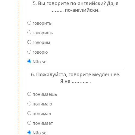
5. Вы говорите по-английски? Да, я
…….. по-английски.
говорить
говоришь
говорим
говорю
Não sei
6. Пожалуйста, говорите медленнее.
Я не ……….. .
понимаешь
понимаю
понимал
понимает
Não sei