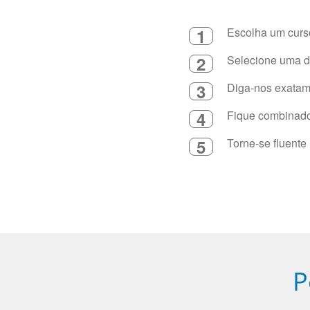
1
Escolha um curso
2
Selecione uma du
3
Diga-nos exatame
4
Fique combinado 
5
Torne-se fluente
P