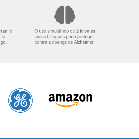
eram o
O uso simultâneo de 2 idiomas
nte
pelos bilíngues pode proteger
ego.
contra a doença de Alzheimer.