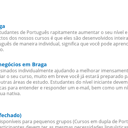
ga
tudantes de Português rapitamente aumentar o seu nível e 
os dos nossos cursos é que eles são desenvolvidos inteir
guês de maneira individual, significa que você pode aprend
o.
 negócios em Braga
sinados individualmente ajudando a melhorar imensament
iciar o seu curso, muito em breve você já estará preparado
outras áreas de estudo. Estudantes do nível iniciante dev
ticas para entender e responder um e-mail, bem como um ní
ua nativa.
fechado)
sponíveis para pequenos grupos (Cursos em dupla de Port
rticipantes devem ter as mesmas necessidades linguística