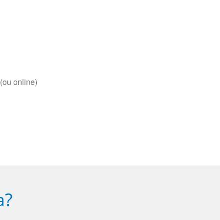
(ou online)
a?