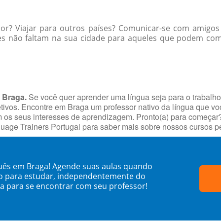
ior? Viajar para outros países? Comunicar-se com amigos
es não faltam na sua cidade para aqueles que podem comu
 Braga.
Se você quer aprender uma língua seja para o trabalh
jetivos. Encontre em Braga um professor nativo da língua que v
s seus interesses de aprendizagem. Pronto(a) para começar? Fa
uage Trainers Portugal para saber mais sobre nossos cursos 
uês em Braga! Agende suas aulas quando
o para estudar, independentemente do
sa para se encontrar com seu professor!