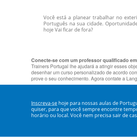
Você está a planear trabalhar no exter
Português na sua cidade. Oportunidad
hoje Vai ficar de fora?
Conecte-se com um professor qualificado em
Trainers Portugal lhe ajudará a atingir esses ob
desenhar um curso personalizado de acordo com o
prove o seu conhecimento. Agora contate a Lang
Inscreva-se
hoje para nossas aulas de Portug
quiser, para que você sempre encontre temp
horário ou local. Você nem precisa sair de ca