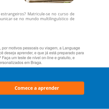
 estrangeiros? Matricule-se no curso de
nicar-se no mundo multilinguístico de
o, por motivos pessoais ou viagem, a Language
ocê deseja aprender, e que já está preparado para
ça um teste de nível on-line e gratuito, e
personalizados em Braga.
Comece a aprender