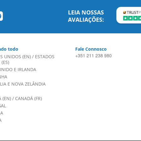
LEIA NOSSAS
AVALIAÇÕES:
do todo
Fale Connosco
+351 211 238 980
S UNIDOS (EN)
/
ESTADOS
(ES)
UNIDO E IRLANDA
NHA
LIA E NOVA ZELÂNDIA
 (EN)
/
CANADÁ (FR)
GAL
HA
A