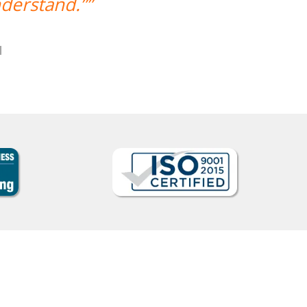
nderstand.””
l