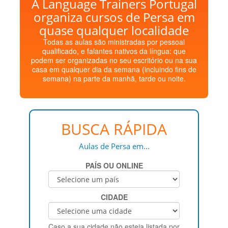
A Language Trainers Portugal
organiza cursos de Persa em
quase qualquer localidade
Todas as aulas são ministradas por pessoal
qualificado, e falantes nativos da língua: que
podem ser organizadas no seu escritório ou na sua
casa em qualquer dia da semana (incluindo fins de
semana) na parte da manhã, tarde ou noite.
BUSCA RÁPIDA
Aulas de Persa em...
PAÍS OU ONLINE
CIDADE
Caso a sua cidade não esteja listada por