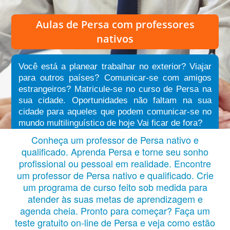
Aulas de Persa
com professores
nativos
Você está a planear trabalhar no exterior? Viajar
para outros países? Comunicar-se com amigos
estrangeiros? Matricule-se no curso de Persa na
sua cidade. Oportunidades não faltam na sua
cidade para aqueles que podem comunicar-se no
mundo multilinguístico de hoje Vai ficar de fora?
Conheça um professor de Persa nativo e
qualificado. Aprenda Persa e torne seu sonho
profissional ou pessoal em realidade. Encontre
um professor de Persa nativo e qualificado. Crie
um programa de curso feito sob medida para
atender às suas metas de aprendizagem e
agenda cheia. Pronto para começar? Faça um
teste gratuito on-line de Persa e veja como estão