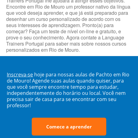
Trainers Portugal lhe ajudará a atingir esses objetivos.
Encontre em Rio de Mouro um professor nativo da língua
que você deseja aprender, e que já está preparado para
desenhar um curso personalizado de acordo com os
seus interesses de aprendizagem. Pronto(a) para
começar? Faça um teste de nível on-line e gratuito, e
prove o seu conhecimento. Agora contate a Language
Trainers Portugal para saber mais sobre nossos cursos
personalizados em Rio de Mouro.
Inscreva-se
hoje para nossas aulas de Pachto em Rio
de Mouro! Agende suas aulas quando quiser, para
que você sempre encontre tempo para estudar,
independentemente do horário ou local. Você nem
precisa sair de casa para se encontrar com seu
professor!
Comece a aprender