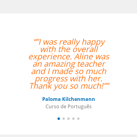
“”I was really happy
“”O pr
with the overall
bastante
experience. Aline was
paciente
an amazing teacher
Não poder
and I made so much
feliz co
progress with her.
Thank you so much!””
Jona
Curso 
Paloma Kilchenmann
Curso de Português