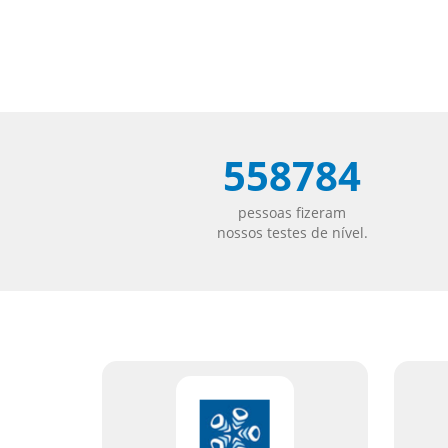
Isis Andreatta
Curso de Espanhol
558784
pessoas fizeram
nossos testes de nível.