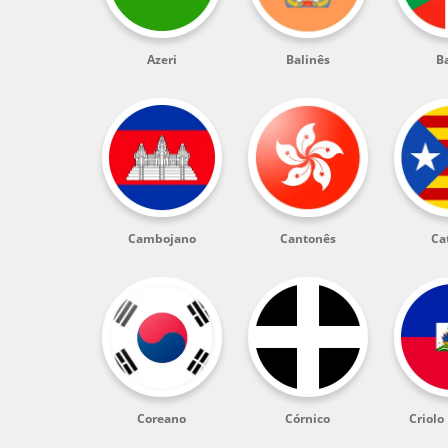
Azeri
Balinês
B
Cambojano
Cantonês
Ca
Coreano
Córnico
Criolo