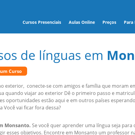
Cursos Presenciais
Aulas Online
Preços
Para
sos de línguas em
Mon
 um Curso
o exterior, conecte-se com amigos e família que moram em o
gua quando viajar ao exterior Dê o primeiro passo e matri
es oportunidades estão aqui e em outros países esperand
a Você vai ficar fora dessa?
em Monsanto.
Se você quer aprender uma língua seja para o
ngir esses objetivos. Encontre em Monsanto um professor na