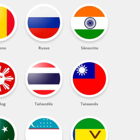
eno
Russo
Sânscrito
log
Tailandês
Taiwanês