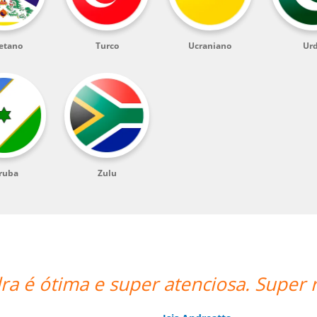
etano
Turco
Ucraniano
Ur
ruba
Zulu
 Super recomendo o trabalho dela.””