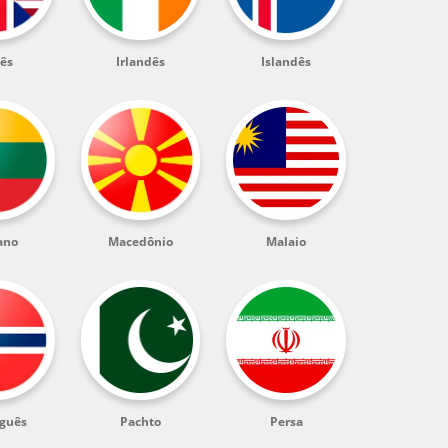
lês
Irlandês
Islandês
ano
Macedônio
Malaio
guês
Pachto
Persa