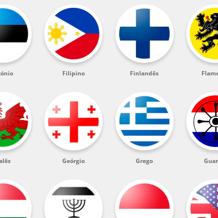
tónio
Filipino
Finlandês
Flam
alês
Geórgio
Grego
Guar