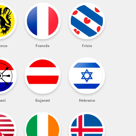
enco
Francês
Frísio
aní
Gujarati
Hebraico