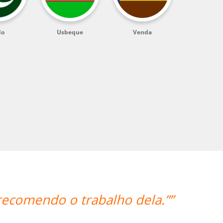
do
Usbeque
Venda
“”O fato do Gustavo ser u