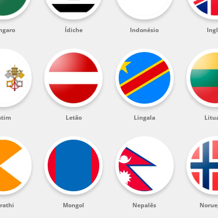
ngaro
Ídiche
Indonésio
Ing
atim
Letão
Lingala
Litu
rathi
Mongol
Nepalês
Norue