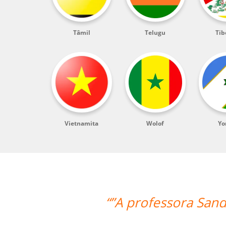
Tâmil
Telugu
Tib
Vietnamita
Wolof
Yo
ra Sandra é ótima e super atenciosa.