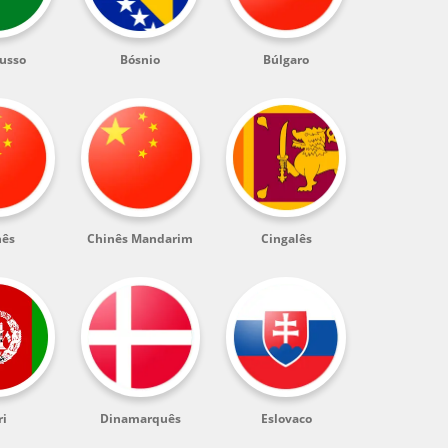
russo
Bósnio
Búlgaro
nês
Chinês Mandarim
Cingalês
ri
Dinamarquês
Eslovaco