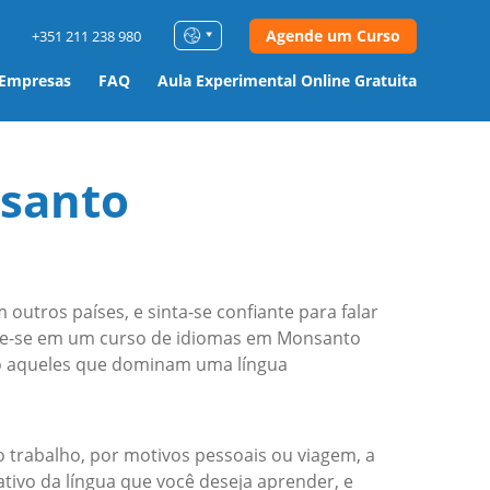
Agende um Curso
+351 211 238 980
 Empresas
FAQ
Aula Experimental Online Gratuita
santo
utros países, e sinta-se confiante para falar
cule-se em um curso de idiomas em Monsanto
o aqueles que dominam uma língua
 trabalho, por motivos pessoais ou viagem, a
tivo da língua que você deseja aprender, e