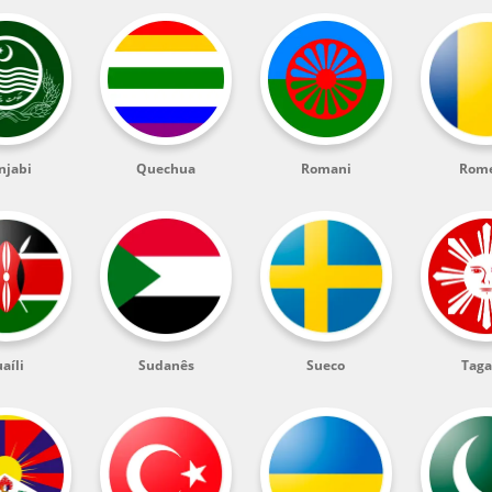
njabi
Quechua
Romani
Rom
aíli
Sudanês
Sueco
Taga