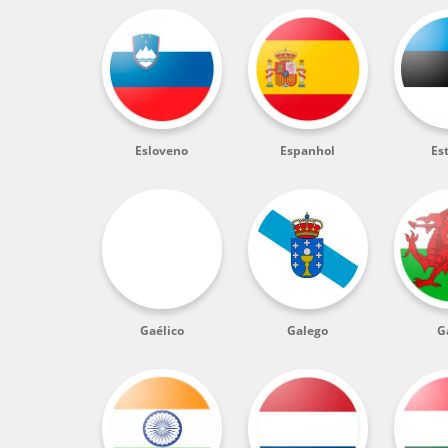
Esloveno
Espanhol
Es
Gaélico
Galego
G