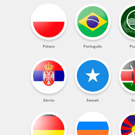
Polaco
Português
Pu
Sérvio
Somali
Su