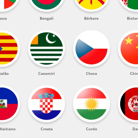
asco
Bengali
Bérbere
Bielo
talão
Caxemíri
Checo
Chi
 Haitiano
Croata
Curdo
Da