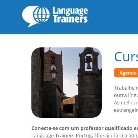
Cur
Agende
Trabalhe n
outra lín
As melhor
estrangeir
Conecte-se com um professor qualificado 
Language Trainers Portugal lhe ajudará a ati