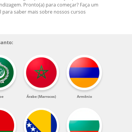
endizagem. Pronto(a) para começar? Faça um
al para saber mais sobre nossos cursos
santo:
be
Árabe (Marrocos)
Armênio