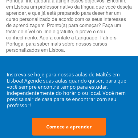
Portugal lhe ajudará a atingir esses objetivos. Encontre
em Lisboa um professor nativo da língua que você deseja
aprender, e que já está preparado para desenhar um
curso personalizado de acordo com os seus interesses
de aprendizagem. Pronto(a) para começar? Faça um
teste de nível on-line e gratuito, e prove o seu
conhecimento. Agora contate a Language Trainers
Portugal para saber mais sobre nossos cursos
personalizados em Lisboa.
Inscreva-se
hoje para nossas aulas de Maltês em
Lisboa! Agende suas aulas quando quiser, para que
você sempre encontre tempo para estudar,
independentemente do horário ou local. Você nem
precisa sair de casa para se encontrar com seu
professor!
Comece a aprender