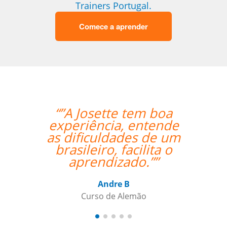
Trainers Portugal.
Comece a aprender
“”A Josette tem boa
“”My 
experiência, entende
getti
as dificuldades de um
your su
brasileiro, facilita o
great 
aprendizado.””
his t
clear 
me to
Andre B
Curso de Alemão
M
Curso de P