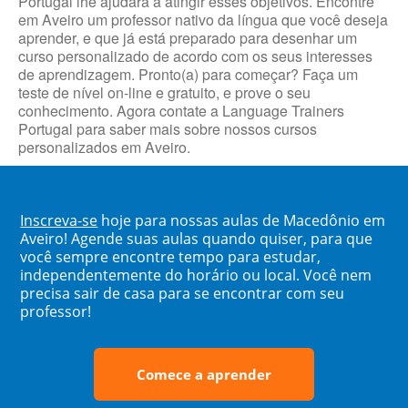
Portugal lhe ajudará a atingir esses objetivos. Encontre
em Aveiro um professor nativo da língua que você deseja
aprender, e que já está preparado para desenhar um
curso personalizado de acordo com os seus interesses
de aprendizagem. Pronto(a) para começar? Faça um
teste de nível on-line e gratuito, e prove o seu
conhecimento. Agora contate a Language Trainers
Portugal para saber mais sobre nossos cursos
personalizados em Aveiro.
Inscreva-se
hoje para nossas aulas de Macedônio em
Aveiro! Agende suas aulas quando quiser, para que
você sempre encontre tempo para estudar,
independentemente do horário ou local. Você nem
precisa sair de casa para se encontrar com seu
professor!
Comece a aprender