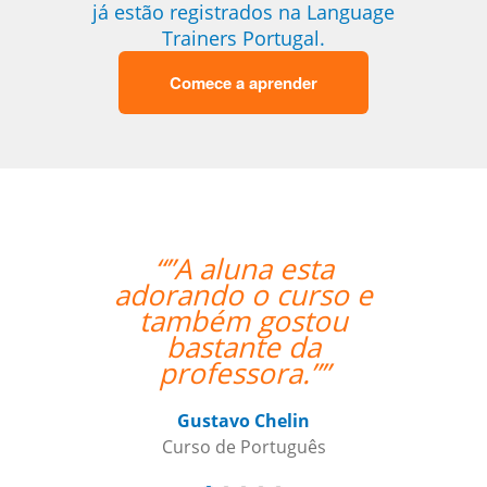
já estão registrados na Language
Trainers Portugal.
Comece a aprender
“”A aluna esta
“”My Portugu
adorando o curso e
getting bett
também gostou
your support. 
bastante da
great teacher
professora.””
his teaching 
clear and sim
me to unders
Gustavo Chelin
Curso de Português
Maxx Okuy