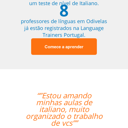
8
um teste de nível de Italiano.
professores de línguas em Odivelas
já estão registrados na Language
Trainers Portugal.
Comece a aprender
“”Estou amando
“”Translated
minhas aulas de
classes are e
italiano, muito
my expectatio
rganizado o trabalho
Enrico is exce
de vcs””
has a lot of 