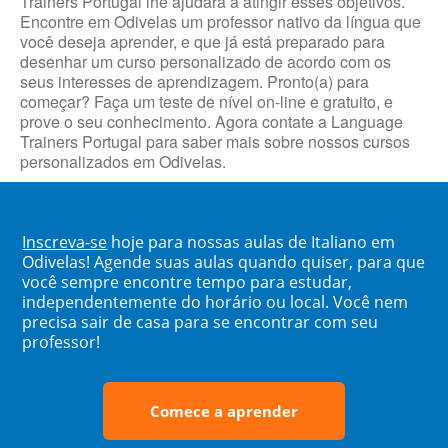
Trainers Portugal lhe ajudará a atingir esses objetivos.
Encontre em Odivelas um professor nativo da língua que
você deseja aprender, e que já está preparado para
desenhar um curso personalizado de acordo com os
seus interesses de aprendizagem. Pronto(a) para
começar? Faça um teste de nível on-line e gratuito, e
prove o seu conhecimento. Agora contate a Language
Trainers Portugal para saber mais sobre nossos cursos
personalizados em Odivelas.
Inscreva-se
hoje para nossas aulas de Italiano em
Odivelas! Agende suas aulas quando quiser, para que
você sempre encontre tempo para estudar,
independentemente do horário ou local. Você nem
precisa sair de casa para se encontrar com seu
professor!
Comece a aprender