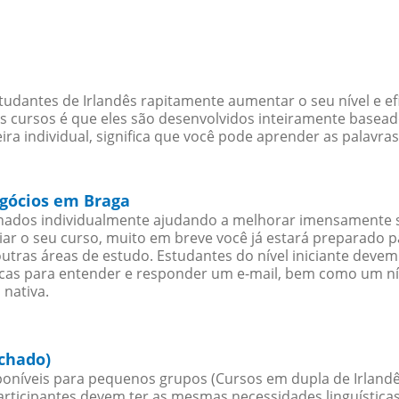
udantes de Irlandês rapitamente aumentar o seu nível e ef
cursos é que eles são desenvolvidos inteiramente baseado
ra individual, significa que você pode aprender as palavra
egócios em Braga
inados individualmente ajudando a melhorar imensamente 
iciar o seu curso, muito em breve você já estará preparado
outras áreas de estudo. Estudantes do nível iniciante dev
ticas para entender e responder um e-mail, bem como um ní
 nativa.
echado)
oníveis para pequenos grupos (Cursos em dupla de Irlandê
rticipantes devem ter as mesmas necessidades linguística