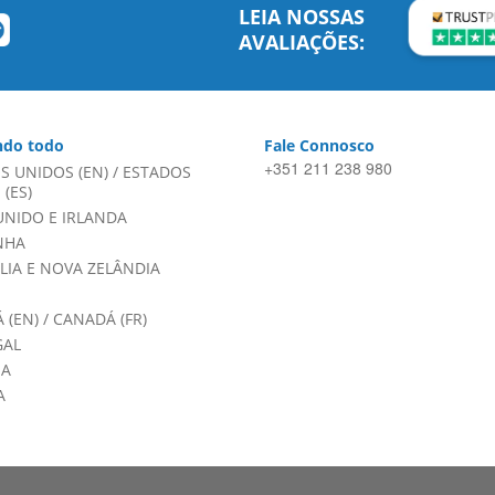
LEIA NOSSAS
AVALIAÇÕES:
do todo
Fale Connosco
+351 211 238 980
S UNIDOS (EN)
/
ESTADOS
(ES)
UNIDO E IRLANDA
NHA
LIA E NOVA ZELÂNDIA
 (EN)
/
CANADÁ (FR)
GAL
HA
A