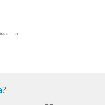
(ou online)
a?