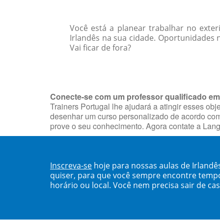
Você está a planear trabalhar no exter
Irlandês na sua cidade. Oportunidades 
Vai ficar de fora?
Conecte-se com um professor qualificado em
Trainers Portugal lhe ajudará a atingir esses ob
desenhar um curso personalizado de acordo com o
prove o seu conhecimento. Agora contate a Lang
Inscreva-se
hoje para nossas aulas de Irland
quiser, para que você sempre encontre temp
horário ou local. Você nem precisa sair de ca