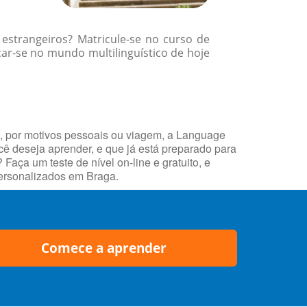
 estrangeiros? Matricule-se no curso de
ar-se no mundo multilinguístico de hoje
o, por motivos pessoais ou viagem, a Language
ocê deseja aprender, e que já está preparado para
ça um teste de nível on-line e gratuito, e
personalizados em Braga.
Comece a aprender