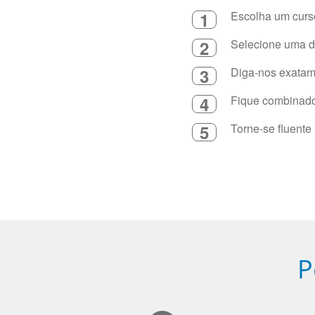
1
Escolha um curso
2
Selecione uma du
3
Diga-nos exatame
4
Fique combinado 
5
Torne-se fluente
P