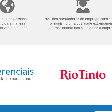
a que as pessoas
70% dos recrutadores de emprego consid
molda a maneira
bilinguismo uma qualidade extremame
as veem o mundo
impressionante nos candidatos a empr
renciais
ial de cursos para