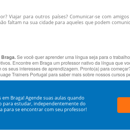
ior? Viajar para outros países? Comunicar-se com amigos
não faltam na sua cidade para aqueles que podem comunic
 Braga.
Se você quer aprender uma língua seja para o trabalh
jetivos. Encontre em Braga um professor nativo da língua que v
s seus interesses de aprendizagem. Pronto(a) para começar? Fa
uage Trainers Portugal para saber mais sobre nossos cursos 
ês em Braga! Agende suas aulas quando
o para estudar, independentemente do
sa para se encontrar com seu professor!