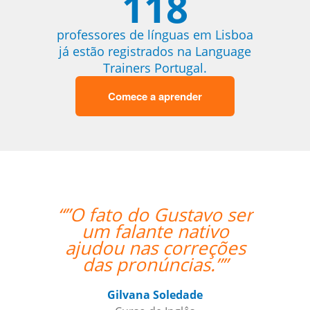
118
professores de línguas em Lisboa
já estão registrados na Language
Trainers Portugal.
Comece a aprender
“”O fato do Gustavo ser
“”Every
um falante nativo
excell
ajudou nas correções
teache
das pronúncias.””
relati
alre
establishe
Gilvana Soledade