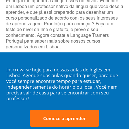
Portugal lhe ajudará a atingir esses objetivos. Encontre
em Lisboa um professor nativo da língua que você deseja
aprender, e que já está preparado para desenhar um
curso personalizado de acordo com os seus interesses
de aprendizagem. Pronto(a) para começar? Faça um
teste de nível on-line e gratuito, e prove o seu
conhecimento. Agora contate a Language Trainers
Portugal para saber mais sobre nossos cursos
personalizados em Lisboa.
Inscreva-se
hoje para nossas aulas de Inglês em
Lisboa! Agende suas aulas quando quiser, para que
você sempre encontre tempo para estudar,
independentemente do horário ou local. Você nem
precisa sair de casa para se encontrar com seu
professor!
Comece a aprender