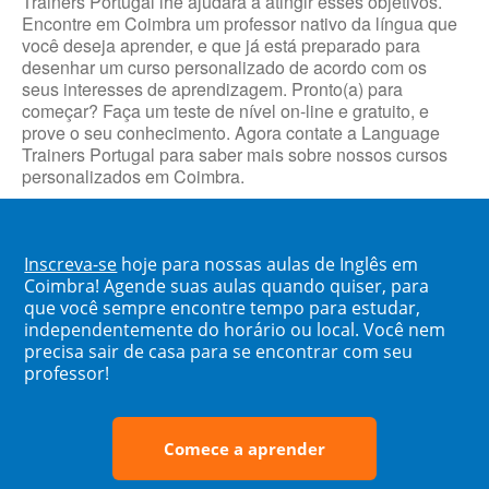
Trainers Portugal lhe ajudará a atingir esses objetivos.
Encontre em Coimbra um professor nativo da língua que
você deseja aprender, e que já está preparado para
desenhar um curso personalizado de acordo com os
seus interesses de aprendizagem. Pronto(a) para
começar? Faça um teste de nível on-line e gratuito, e
prove o seu conhecimento. Agora contate a Language
Trainers Portugal para saber mais sobre nossos cursos
personalizados em Coimbra.
Inscreva-se
hoje para nossas aulas de Inglês em
Coimbra! Agende suas aulas quando quiser, para
que você sempre encontre tempo para estudar,
independentemente do horário ou local. Você nem
precisa sair de casa para se encontrar com seu
professor!
Comece a aprender