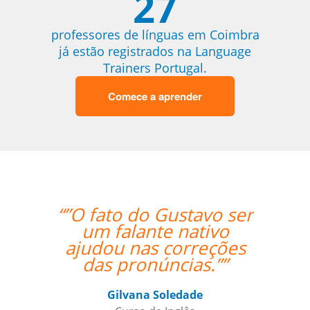
27
professores de línguas em Coimbra
já estão registrados na Language
Trainers Portugal.
Comece a aprender
“”O fato do Gustavo ser
“”Everyt
um falante nativo
excellen
ajudou nas correções
teacher
das pronúncias.””
relation
alread
established
Gilvana Soledade