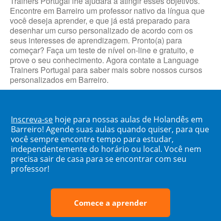
Trainers Portugal lhe ajudará a atingir esses objetivos.
Encontre em Barreiro um professor nativo da língua que
você deseja aprender, e que já está preparado para
desenhar um curso personalizado de acordo com os
seus interesses de aprendizagem. Pronto(a) para
começar? Faça um teste de nível on-line e gratuito, e
prove o seu conhecimento. Agora contate a Language
Trainers Portugal para saber mais sobre nossos cursos
personalizados em Barreiro.
Inscreva-se
hoje para nossas aulas de Holandês em
Barreiro! Agende suas aulas quando quiser, para que
você sempre encontre tempo para estudar,
independentemente do horário ou local. Você nem
precisa sair de casa para se encontrar com seu
professor!
Comece a aprender