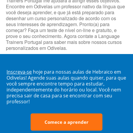
Trainers Portugal lhe ajudará a atingir esses objetivos.
Encontre em Odivelas um professor nativo da língua que
você deseja aprender, e que já está preparado para
desenhar um curso personalizado de acordo com os
seus interesses de aprendizagem. Pronto(a) para
começar? Faça um teste de nível on-line e gratuito, e
prove o seu conhecimento. Agora contate a Language
Trainers Portugal para saber mais sobre nossos cursos
personalizados em Odivelas.
Inscreva-se
hoje para nossas aulas de Hebraico em
Odivelas! Agende suas aulas quando quiser, para que
você sempre encontre tempo para estudar,
independentemente do horário ou local. Você nem
precisa sair de casa para se encontrar com seu
professor!
Comece a aprender