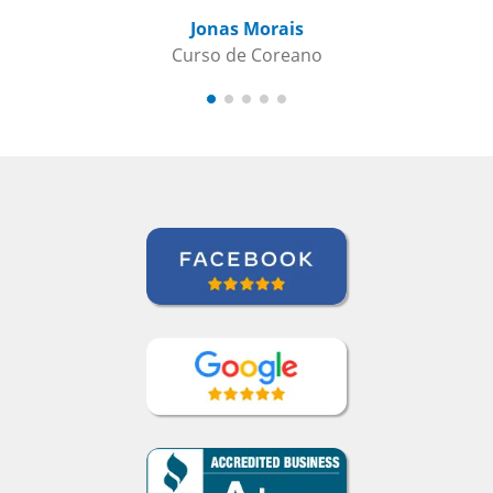
Jonas Morais
Gustavo
Curso de Coreano
Curso de 