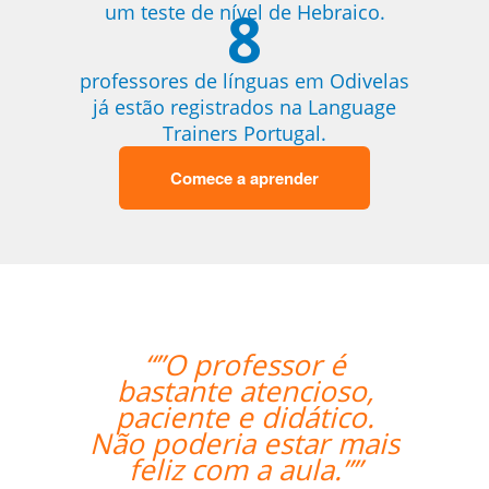
8
um teste de nível de Hebraico.
professores de línguas em Odivelas
já estão registrados na Language
Trainers Portugal.
Comece a aprender
“”O professor é
“”A alu
bastante atencioso,
adorando 
paciente e didático.
também
Não poderia estar mais
basta
feliz com a aula.””
profes