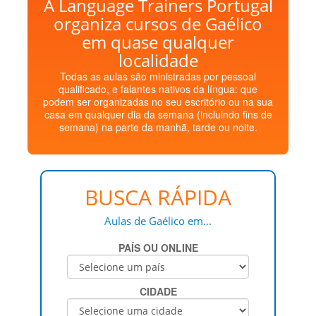
A Language Trainers Portugal
organiza cursos de Gaélico
em quase qualquer
localidade
Todas as aulas são ministradas por pessoal
qualificado, e falantes nativos da língua: que
podem ser organizadas no seu escritório ou na sua
casa em qualquer dia da semana (incluindo fins de
semana) na parte da manhã, tarde ou noite.
BUSCA RÁPIDA
Aulas de Gaélico em...
PAÍS OU ONLINE
CIDADE