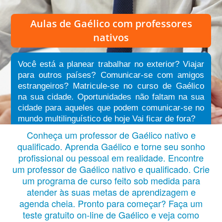
Aulas de Gaélico
com professores
nativos
Você está a planear trabalhar no exterior? Viajar
para outros países? Comunicar-se com amigos
estrangeiros? Matricule-se no curso de Gaélico
na sua cidade. Oportunidades não faltam na sua
cidade para aqueles que podem comunicar-se no
mundo multilinguístico de hoje Vai ficar de fora?
Conheça um professor de Gaélico nativo e
qualificado. Aprenda Gaélico e torne seu sonho
profissional ou pessoal em realidade. Encontre
um professor de Gaélico nativo e qualificado. Crie
um programa de curso feito sob medida para
atender às suas metas de aprendizagem e
agenda cheia. Pronto para começar? Faça um
teste gratuito on-line de Gaélico e veja como