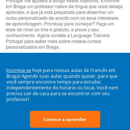
Portugal lhe ajudará a atingir esses objetivos. Encontre
em Braga um professor nativo da língua que você deseja
aprender, e que já está preparado para desenhar um
curso personalizado de acordo com os seus interesses
de aprendizagem. Pronto(a) para começar? Faça um
teste de nível on-line e gratuito, e prove o seu
conhecimento. Agora contate a Language Trainers
Portugal para saber mais sobre nossos cursos
personalizados em Braga.
Inscreva-se
hoje para nossas aulas de Francês em
Braga! Agende suas aulas quando quiser, para que
você sempre encontre tempo para estudar,
independentemente do horário ou local. Você nem
precisa sair de casa para se encontrar com seu
professor!
Comece a aprender