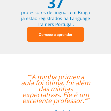
37
professores de línguas em Braga
já estão registrados na Language
Trainers Portugal.
Comece a aprender
“”A minha primeira
“”Everything is
la foi ótima, foi além
amazing! Than
das minhas
much for your 
pectativas. Ele é um
celente professor.””
Nathan Mille
Curso de