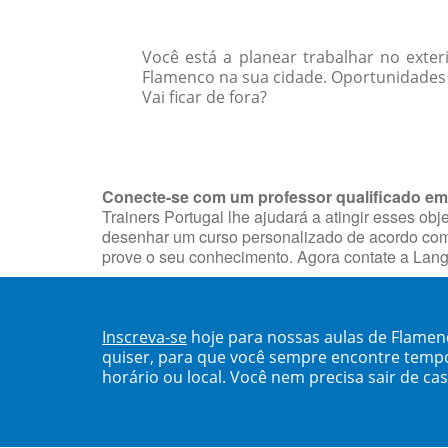
Você está a planear trabalhar no exter
Flamenco na sua cidade. Oportunidades 
Vai ficar de fora?
Conecte-se com um professor qualificado em
Trainers Portugal lhe ajudará a atingir esses ob
desenhar um curso personalizado de acordo com o
prove o seu conhecimento. Agora contate a Lang
Inscreva-se
hoje para nossas aulas de Flame
quiser, para que você sempre encontre temp
horário ou local. Você nem precisa sair de ca