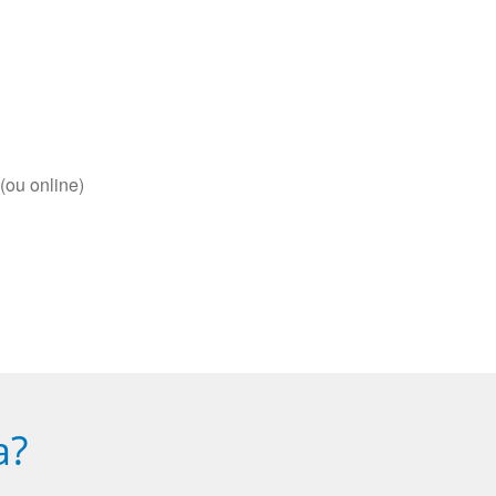
(ou online)
a?