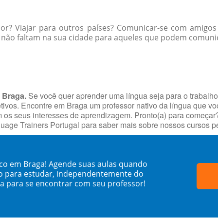
ior? Viajar para outros países? Comunicar-se com amigos
não faltam na sua cidade para aqueles que podem comunic
 Braga.
Se você quer aprender uma língua seja para o trabalh
jetivos. Encontre em Braga um professor nativo da língua que v
s seus interesses de aprendizagem. Pronto(a) para começar? Fa
uage Trainers Portugal para saber mais sobre nossos cursos 
nco em Braga! Agende suas aulas quando
o para estudar, independentemente do
sa para se encontrar com seu professor!