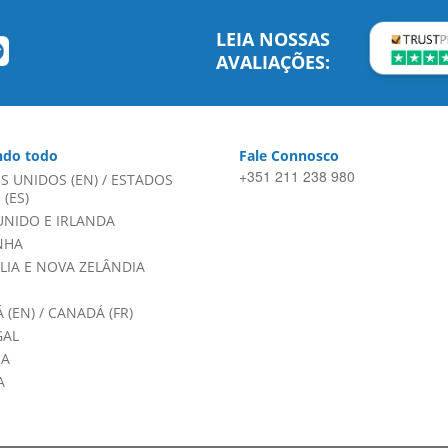
LEIA NOSSAS
AVALIAÇÕES:
do todo
Fale Connosco
+351 211 238 980
S UNIDOS (EN)
/
ESTADOS
(ES)
UNIDO E IRLANDA
NHA
LIA E NOVA ZELÂNDIA
 (EN)
/
CANADÁ (FR)
GAL
HA
A