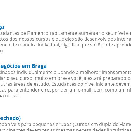
ga
tudantes de Flamenco rapitamente aumentar o seu nível e e
os dos nossos cursos é que eles são desenvolvidos inteir
nco de maneira individual, significa que você pode aprende
o.
negócios em Braga
inados individualmente ajudando a melhorar imensamente
iciar o seu curso, muito em breve você já estará preparado
outras áreas de estudo. Estudantes do nível iniciante dev
ticas para entender e responder um e-mail, bem como um ní
a nativa.
fechado)
poníveis para pequenos grupos (Cursos em dupla de Flam
rticipantes devem ter as mesmas necessidades linguística