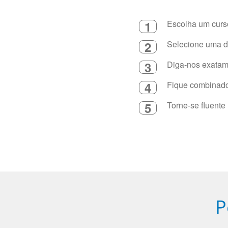
1
Escolha um curso
2
Selecione uma du
3
Diga-nos exatame
4
Fique combinado 
5
Torne-se fluente
P