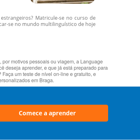
 estrangeiros? Matricule-se no curso de
ar-se no mundo multilinguístico de hoje
o, por motivos pessoais ou viagem, a Language
ocê deseja aprender, e que já está preparado para
ça um teste de nível on-line e gratuito, e
personalizados em Braga.
Comece a aprender