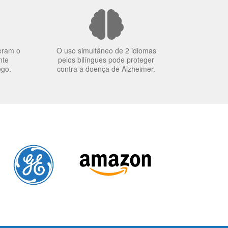
eram o
O uso simultâneo de 2 idiomas
nte
pelos bilíngues pode proteger
ego.
contra a doença de Alzheimer.