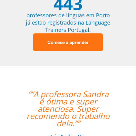
443
professores de línguas em Porto
já estão registrados na Language
Trainers Portugal.
Comece a aprender
“”A professora Sandra
“”I really 
é ótima e super
teaching st
atenciosa. Super
I've reall
recomendo o trabalho
confid
dela.””
Portuguese
forward t