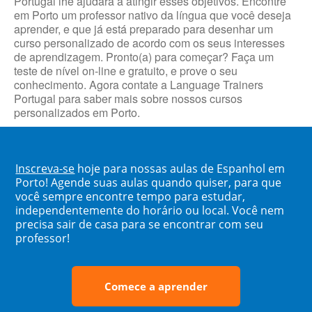
Portugal lhe ajudará a atingir esses objetivos. Encontre
em Porto um professor nativo da língua que você deseja
aprender, e que já está preparado para desenhar um
curso personalizado de acordo com os seus interesses
de aprendizagem. Pronto(a) para começar? Faça um
teste de nível on-line e gratuito, e prove o seu
conhecimento. Agora contate a Language Trainers
Portugal para saber mais sobre nossos cursos
personalizados em Porto.
Inscreva-se
hoje para nossas aulas de Espanhol em
Porto! Agende suas aulas quando quiser, para que
você sempre encontre tempo para estudar,
independentemente do horário ou local. Você nem
precisa sair de casa para se encontrar com seu
professor!
Comece a aprender