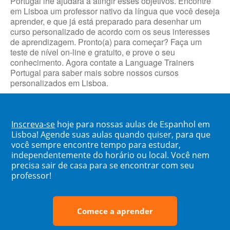
Portugal lhe ajudará a atingir esses objetivos. Encontre
em Lisboa um professor nativo da língua que você deseja
aprender, e que já está preparado para desenhar um
curso personalizado de acordo com os seus interesses
de aprendizagem. Pronto(a) para começar? Faça um
teste de nível on-line e gratuito, e prove o seu
conhecimento. Agora contate a Language Trainers
Portugal para saber mais sobre nossos cursos
personalizados em Lisboa.
Inscreva-se
hoje para nossas aulas de Espanhol em
Lisboa! Agende suas aulas quando quiser, para que
você sempre encontre tempo para estudar,
independentemente do horário ou local. Você nem
precisa sair de casa para se encontrar com seu
professor!
Comece a aprender