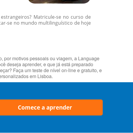
 estrangeiros? Matricule-se no curso de
ar-se no mundo multilinguístico de hoje
o, por motivos pessoais ou viagem, a Language
ocê deseja aprender, e que já está preparado
r? Faça um teste de nível on-line e gratuito, e
ersonalizados em Lisboa.
Comece a aprender