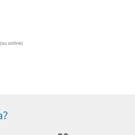
(ou online)
a?