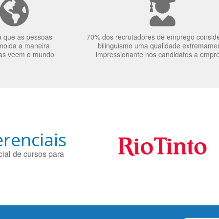
a que as pessoas
70% dos recrutadores de emprego consid
molda a maneira
bilinguismo uma qualidade extremame
as veem o mundo
impressionante nos candidatos a empr
renciais
ial de cursos para