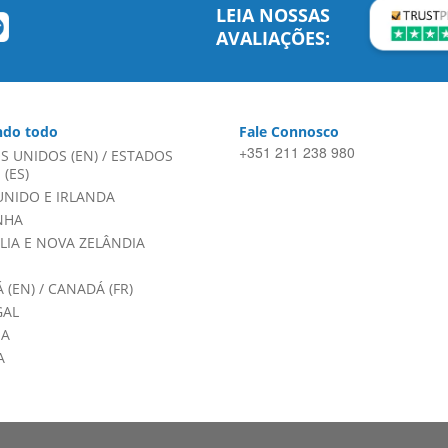
LEIA NOSSAS
AVALIAÇÕES:
do todo
Fale Connosco
+351 211 238 980
S UNIDOS (EN)
/
ESTADOS
(ES)
UNIDO E IRLANDA
NHA
LIA E NOVA ZELÂNDIA
 (EN)
/
CANADÁ (FR)
GAL
HA
A