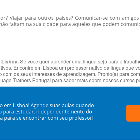
ior? Viajar para outros países? Comunicar-se com amigos
não faltam na sua cidade para aqueles que podem comunic
 Lisboa.
Se você quer aprender uma língua seja para o trabalh
jetivos. Encontre em Lisboa um professor nativo da língua que v
com os seus interesses de aprendizagem. Pronto(a) para começa
uage Trainers Portugal para saber mais sobre nossos cursos p
co em Lisboa! Agende suas aulas quando
o para estudar, independentemente do
sa para se encontrar com seu professor!