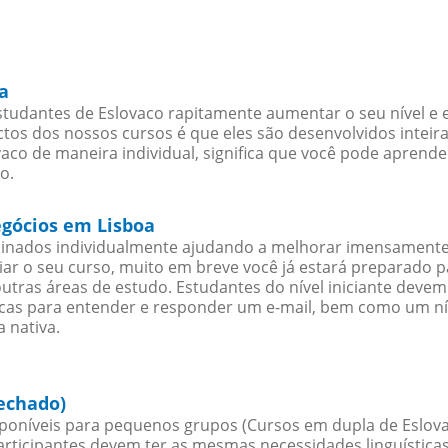
a
tudantes de Eslovaco rapitamente aumentar o seu nível e e
os dos nossos cursos é que eles são desenvolvidos inteir
aco de maneira individual, significa que você pode aprender
o.
egócios em Lisboa
sinados individualmente ajudando a melhorar imensamente
iciar o seu curso, muito em breve você já estará preparado
outras áreas de estudo. Estudantes do nível iniciante dev
ticas para entender e responder um e-mail, bem como um ní
 nativa.
fechado)
poníveis para pequenos grupos (Cursos em dupla de Eslova
rticipantes devem ter as mesmas necessidades linguística