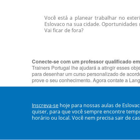
Você está a planear trabalhar no exter
Eslovaco na sua cidade. Oportunidades 
Vai ficar de fora?
Conecte-se com um professor qualificado em
Trainers Portugal lhe ajudará a atingir esses ob
para desenhar um curso personalizado de acordo 
prove o seu conhecimento. Agora contate a Lang
Inscreva-se
hoje para nossas aulas de Eslova
quiser, para que você sempre encontre temp
horário ou local. Você nem precisa sair de ca