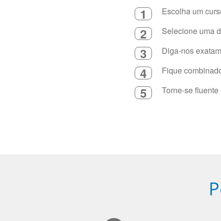
1
Escolha um curso
2
Selecione uma du
3
Diga-nos exatame
4
Fique combinado 
5
Torne-se fluente
P