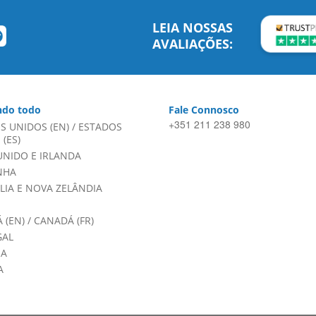
LEIA NOSSAS
AVALIAÇÕES:
do todo
Fale Connosco
+351 211 238 980
S UNIDOS (EN)
/
ESTADOS
(ES)
UNIDO E IRLANDA
NHA
LIA E NOVA ZELÂNDIA
 (EN)
/
CANADÁ (FR)
GAL
HA
A