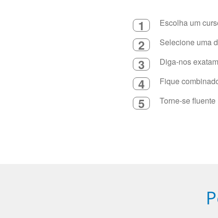
1
Escolha um curso
2
Selecione uma du
3
Diga-nos exatame
4
Fique combinado 
5
Torne-se fluente
P