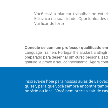
Você está a planear trabalhar no exter
Eslovaco na sua cidade. Oportunidades 
Vai ficar de fora?
Conecte-se com um professor qualificado em
Language Trainers Portugal lhe ajudará a atingir
preparado para desenhar um curso personalizado
gratuito, e prove o seu conhecimento. Agora con
Inscreva-se
hoje para nossas aulas de Eslova
quiser, para que você sempre encontre temp
horário ou local. Você nem precisa sair de ca