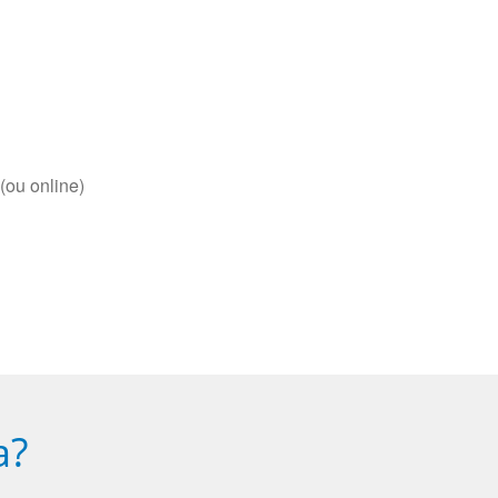
(ou online)
a?