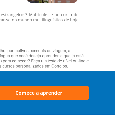
 estrangeiros? Matricule-se no curso de
ar-se no mundo multilinguístico de hoje
lho, por motivos pessoais ou viagem, a
língua que você deseja aprender, e que já está
 para começar? Faça um teste de nível on-line e
os cursos personalizados em Corroios.
Comece a aprender