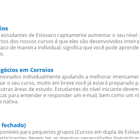
ios
estudantes de Eslovaco rapitamente aumentar o seu nível e
os dos nossos cursos é que eles são desenvolvidos inteir
aco de maneira individual, significa que você pode aprender
o.
egócios em Corroios
ensinados individualmente ajudando a melhorar imensamen
iciar o seu curso, muito em breve você já estará preparado
outras áreas de estudo. Estudantes do nível iniciante dev
ticas para entender e responder um e-mail, bem como um ní
 nativa.
 fechado)
poníveis para pequenos grupos (Cursos em dupla de Eslova
rticipantes devem ter as mesmas necessidades linguística