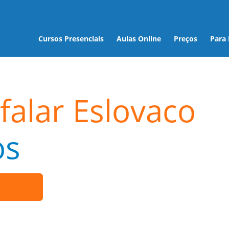
Cursos Presenciais
Aulas Online
Preços
Para
falar Eslovaco
os