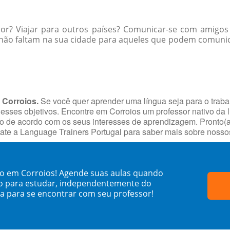
ior? Viajar para outros países? Comunicar-se com amigos
não faltam na sua cidade para aqueles que podem comunic
 Corroios.
Se você quer aprender uma língua seja para o traba
 esses objetivos. Encontre em Corroios um professor nativo da 
 de acordo com os seus interesses de aprendizagem. Pronto(a)
tate a Language Trainers Portugal para saber mais sobre noss
co em Corroios! Agende suas aulas quando
o para estudar, independentemente do
sa para se encontrar com seu professor!