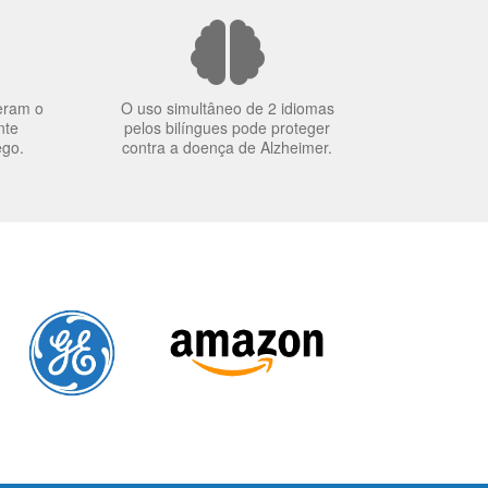
eram o
O uso simultâneo de 2 idiomas
nte
pelos bilíngues pode proteger
ego.
contra a doença de Alzheimer.