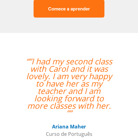
Comece a aprender
“”I had my second class
“”Trans
with Carol and it was
classes a
lovely. I am very happy
my expect
to have her as my
Enrico is 
teacher and I am
has a lo
looking forward to
teaching
more classes with her.
””
Elder 
Curso 
Ariana Maher
Curso de Português