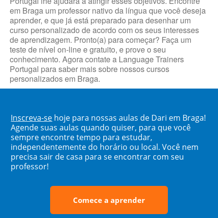
Portugal lhe ajudará a atingir esses objetivos. Encontre
em Braga um professor nativo da língua que você deseja
aprender, e que já está preparado para desenhar um
curso personalizado de acordo com os seus interesses
de aprendizagem. Pronto(a) para começar? Faça um
teste de nível on-line e gratuito, e prove o seu
conhecimento. Agora contate a Language Trainers
Portugal para saber mais sobre nossos cursos
personalizados em Braga.
Inscreva-se
hoje para nossas aulas de Dari em Braga!
Agende suas aulas quando quiser, para que você
sempre encontre tempo para estudar,
independentemente do horário ou local. Você nem
precisa sair de casa para se encontrar com seu
professor!
Comece a aprender