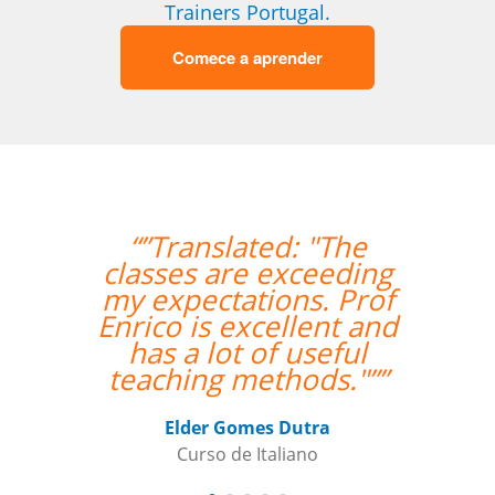
Trainers Portugal.
Comece a aprender
“”Translated: "The
“”O p
classes are exceeding
aten
my expectations. Prof
me pe
Enrico is excellent and
às l
has a lot of useful
q
teaching methods."””
Nazá
Elder Gomes Dutra
Curso de Italiano