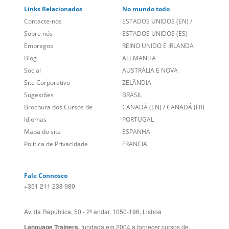
Links Relacionados
No mundo todo
Contacte-nos
ESTADOS UNIDOS (EN)
/
Sobre nós
ESTADOS UNIDOS (ES)
Empregos
REINO UNIDO E IRLANDA
Blog
ALEMANHA
Social
AUSTRÁLIA E NOVA
Site Corporativo
ZELÂNDIA
Sugestões
BRASIL
Brochura dos Cursos de
CANADÁ (EN)
/
CANADÁ (FR)
Idiomas
PORTUGAL
Mapa do site
ESPANHA
Política de Privacidade
FRANCIA
Fale Connosco
+351 211 238 980
Av. da República, 50 - 2º andar, 1050-196, Lisboa
Language Trainers,
fundada em 2004 a fornecer cursos de