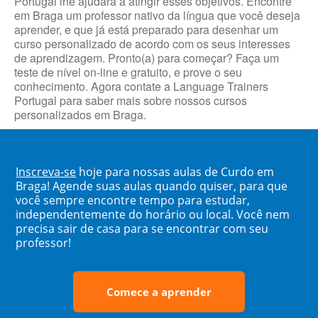
Portugal lhe ajudará a atingir esses objetivos. Encontre
em Braga um professor nativo da língua que você deseja
aprender, e que já está preparado para desenhar um
curso personalizado de acordo com os seus interesses
de aprendizagem. Pronto(a) para começar? Faça um
teste de nível on-line e gratuito, e prove o seu
conhecimento. Agora contate a Language Trainers
Portugal para saber mais sobre nossos cursos
personalizados em Braga.
Inscreva-se
hoje para nossas aulas de Curdo em
Braga! Agende suas aulas quando quiser, para que
você sempre encontre tempo para estudar,
independentemente do horário ou local. Você nem
precisa sair de casa para se encontrar com seu
professor!
Comece a aprender