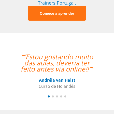
Trainers Portugal.
Comece a aprender
“”Estou gostando muito
“”A Jos
das aulas, deveria ter
experiên
feito antes via online!!””
as dific
brasilei
apre
Andréia van Halst
Curso de Holandês
Curs