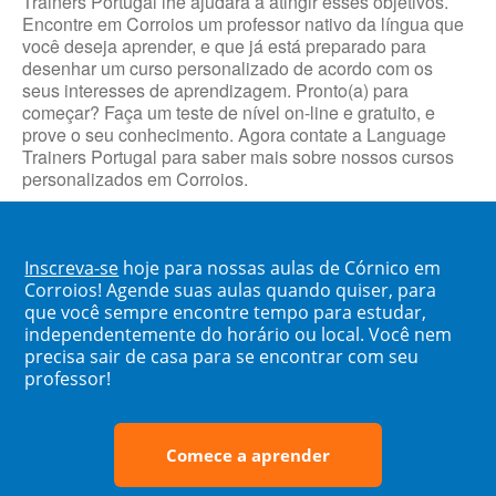
Trainers Portugal lhe ajudará a atingir esses objetivos.
Encontre em Corroios um professor nativo da língua que
você deseja aprender, e que já está preparado para
desenhar um curso personalizado de acordo com os
seus interesses de aprendizagem. Pronto(a) para
começar? Faça um teste de nível on-line e gratuito, e
prove o seu conhecimento. Agora contate a Language
Trainers Portugal para saber mais sobre nossos cursos
personalizados em Corroios.
Inscreva-se
hoje para nossas aulas de Córnico em
Corroios! Agende suas aulas quando quiser, para
que você sempre encontre tempo para estudar,
independentemente do horário ou local. Você nem
precisa sair de casa para se encontrar com seu
professor!
Comece a aprender