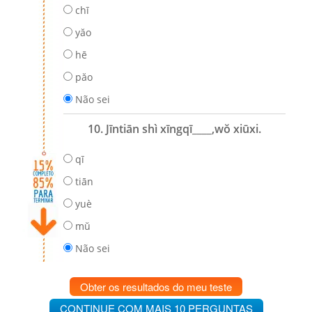
chī
yăo
hē
păo
Não sei
10. Jīntiān shì xīngqī____,wŏ xiūxi.
qī
tiān
yuè
mŭ
Não sei
Obter os resultados do meu teste
CONTINUE COM MAIS 10 PERGUNTAS