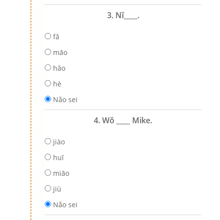
3. Nĭ____.
fă
māo
hăo
hè
Não sei
4. Wŏ ____ Mike.
jiào
huī
miāo
jiù
Não sei