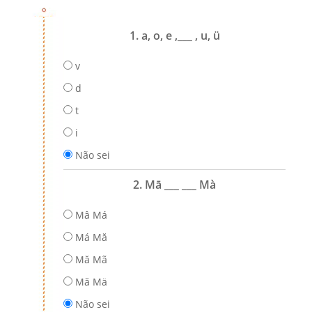
1. a, o, e ,___ , u, ü
v
d
t
i
Não sei
2. Mā ___ ___ Mà
Mâ Má
Má Mă
Mă Mã
Mă Mä
Não sei