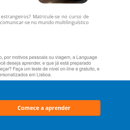
 estrangeiros? Matricule-se no curso de
comunicar-se no mundo multilinguístico
o, por motivos pessoais ou viagem, a Language
ocê deseja aprender, e que já está preparado
r? Faça um teste de nível on-line e gratuito, e
ersonalizados em Lisboa.
Comece a aprender