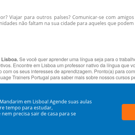
ior? Viajar para outros países? Comunicar-se com amigos
nidades não faltam na sua cidade para aqueles que podem 
 Lisboa.
Se você quer aprender uma língua seja para o trabalh
jetivos. Encontre em Lisboa um professor nativo da língua que v
com os seus interesses de aprendizagem. Pronto(a) para começa
uage Trainers Portugal para saber mais sobre nossos cursos p
 Mandarim em Lisboa! Agende suas aulas
re tempo para estudar,
 nem precisa sair de casa para se