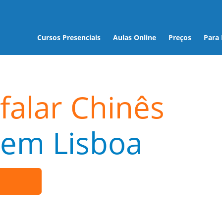
Cursos Presenciais
Aulas Online
Preços
Para
falar Chinês
em Lisboa