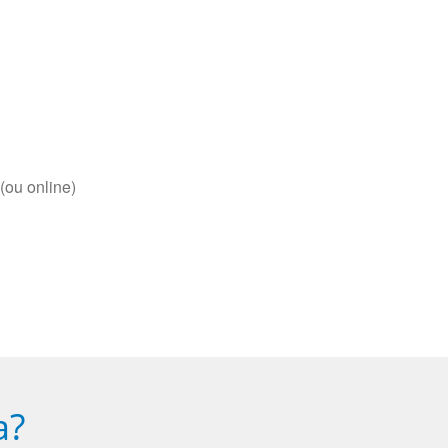
(ou online)
a?