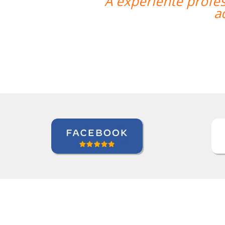
“”A experiente profe
a