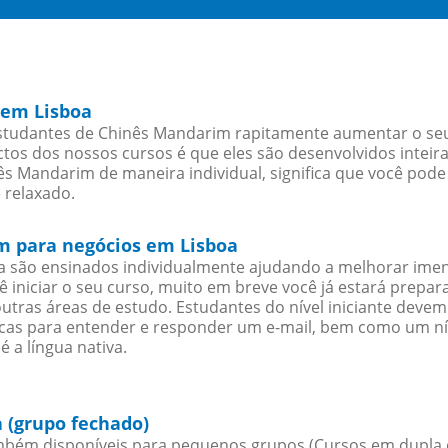
 em Lisboa
studantes de Chinês Mandarim rapitamente aumentar o seu n
os dos nossos cursos é que eles são desenvolvidos inteir
s Mandarim de maneira individual, significa que você pode 
 relaxado.
m para negócios em Lisboa
a são ensinados individualmente ajudando a melhorar ime
cê iniciar o seu curso, muito em breve você já estará prep
outras áreas de estudo. Estudantes do nível iniciante dev
ticas para entender e responder um e-mail, bem como um ní
 a língua nativa.
 (grupo fechado)
mbém disponíveis para pequenos grupos (Cursos em dupla 