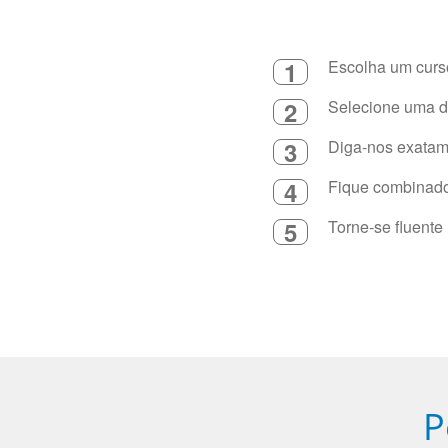
1
Escolha um curso
2
Selecione uma du
3
Diga-nos exatame
4
Fique combinado 
5
Torne-se fluente
P