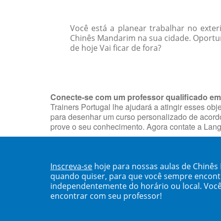
Você está a planear trabalhar no exter
Chinês Mandarim na sua cidade. Oportu
de hoje Vai ficar de fora?
Conecte-se com um professor qualificado em
Trainers Portugal lhe ajudará a atingir esses ob
para desenhar um curso personalizado de acordo 
prove o seu conhecimento. Agora contate a Lang
Inscreva-se
hoje para nossas aulas de Chinês
quando quiser, para que você sempre encont
independentemente do horário ou local. Você
encontrar com seu professor!