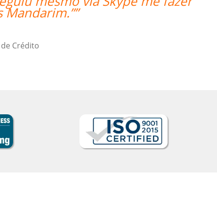
nseguiu mesmo via Skype me fazer
s Mandarim.””
 de Crédito