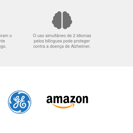
eram o
O uso simultâneo de 2 idiomas
nte
pelos bilíngues pode proteger
ego.
contra a doença de Alzheimer.