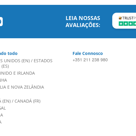
LEIA NOSSAS
AVALIAÇÕES:
do todo
Fale Connosco
+351 211 238 980
S UNIDOS (EN)
/
ESTADOS
(ES)
UNIDO E IRLANDA
NHA
LIA E NOVA ZELÂNDIA
 (EN)
/
CANADÁ (FR)
GAL
HA
A