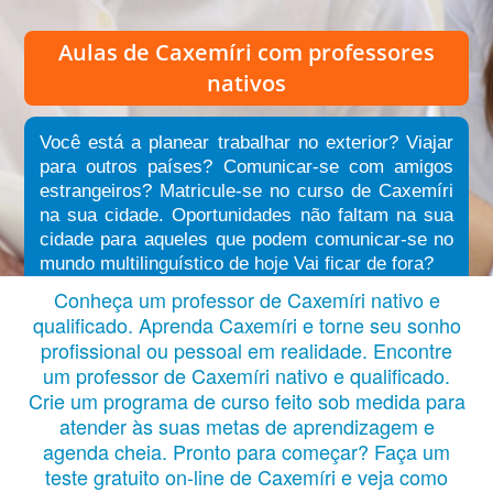
Aulas de Caxemíri
com professores
nativos
Você está a planear trabalhar no exterior? Viajar
para outros países? Comunicar-se com amigos
estrangeiros? Matricule-se no curso de Caxemíri
na sua cidade. Oportunidades não faltam na sua
cidade para aqueles que podem comunicar-se no
mundo multilinguístico de hoje Vai ficar de fora?
Conheça um professor de Caxemíri nativo e
qualificado. Aprenda Caxemíri e torne seu sonho
profissional ou pessoal em realidade. Encontre
um professor de Caxemíri nativo e qualificado.
Crie um programa de curso feito sob medida para
atender às suas metas de aprendizagem e
agenda cheia. Pronto para começar? Faça um
teste gratuito on-line de Caxemíri e veja como