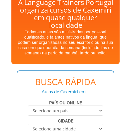
A Language Trainers Portugal
organiza cursos de Caxemíri
em quase qualquer
localidade
Todas as aulas são ministradas por pessoal
qualificado, e falantes nativos da língua: que
podem ser organizadas no seu escritório ou na sua
casa em qualquer dia da semana (incluindo fins de
semana) na parte da manhã, tarde ou noite.
BUSCA RÁPIDA
Aulas de Caxemíri em...
PAÍS OU ONLINE
CIDADE