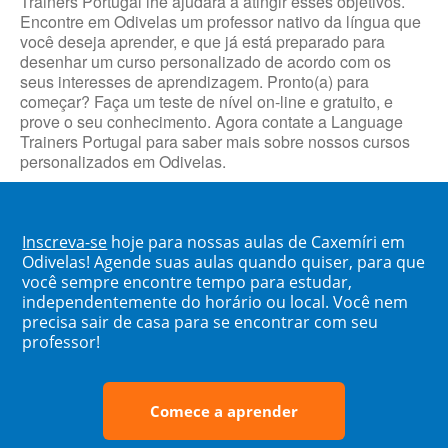
Trainers Portugal lhe ajudará a atingir esses objetivos.
Encontre em Odivelas um professor nativo da língua que
você deseja aprender, e que já está preparado para
desenhar um curso personalizado de acordo com os
seus interesses de aprendizagem. Pronto(a) para
começar? Faça um teste de nível on-line e gratuito, e
prove o seu conhecimento. Agora contate a Language
Trainers Portugal para saber mais sobre nossos cursos
personalizados em Odivelas.
Inscreva-se
hoje para nossas aulas de Caxemíri em
Odivelas! Agende suas aulas quando quiser, para que
você sempre encontre tempo para estudar,
independentemente do horário ou local. Você nem
precisa sair de casa para se encontrar com seu
professor!
Comece a aprender