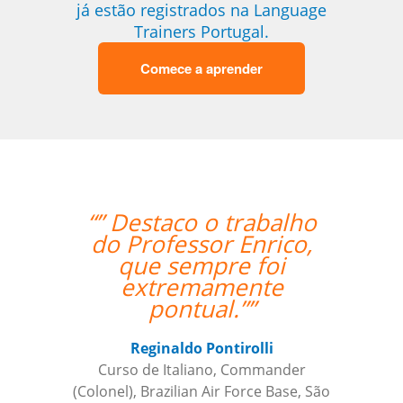
já estão registrados na Language
Trainers Portugal.
Comece a aprender
“” Destaco o trabalho
“”A 
do Professor Enrico,
aula fo
que sempre foi
extremamente
expect
pontual.””
excele
Reginaldo Pontirolli
Curso de Italiano, Commander
C
(Colonel), Brazilian Air Force Base, São