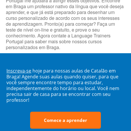
Portugal lhe ajudará a atingir esses objetivos. Encontre
em Braga um professor nativo da língua que você deseja
aprender, e que já está preparado para desenhar um
curso personalizado de acordo com os seus interesses
de aprendizagem. Pronto(a) para começar? Faça um
teste de nível on-line e gratuito, e prove o seu
conhecimento. Agora contate a Language Trainers
Portugal para saber mais sobre nossos cursos
personalizados em Braga.
Inscreva-se
hoje para nossas aulas de Catalão em
Braga! Agende suas aulas quando quiser, para que
você sempre encontre tempo para estudar,
independentemente do horário ou local. Você nem
precisa sair de casa para se encontrar com seu
professor!
Comece a aprender