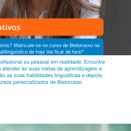
tivos
eiros? Matricule-se no curso de Bielorusso na
inguístico de hoje Vai ficar de fora?
ofissional ou pessoal em realidade. Encontre
ra atender às suas metas de aprendizagem e
o as suas habilidades linguísticas e depois,
ursos personalizados de Bielorusso