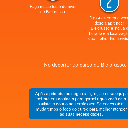
Faça nosso teste de nível
de Bielorusso.
Diga-nos porque voc
deseja aprender
Bielorusso e inclua 
horário e a localizaç
que melhor lhe convie
No decorrer do curso de Bielorusso,
Após a primeira ou segunda lição, a nossa equipa
entrará em contacto para garantir que você está
satisfeito com o seu professor. Se necessário,
mudaremos o foco do curso para melhor atender
às suas necessidades.