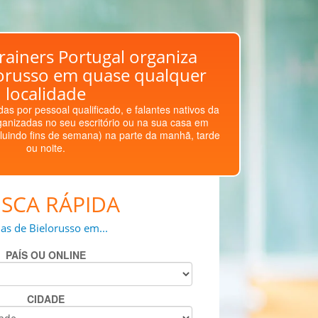
rainers Portugal organiza
lorusso em quase qualquer
localidade
as por pessoal qualificado, e falantes nativos da
ganizadas no seu escritório ou na sua casa em
luindo fins de semana) na parte da manhã, tarde
ou noite.
SCA RÁPIDA
as de Bielorusso em...
PAÍS OU ONLINE
CIDADE