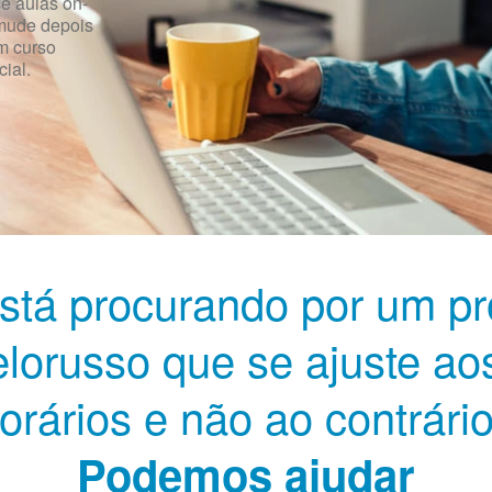
 aulas on-
 mude depois
m curso
ial.
stá procurando por um pr
elorusso que se ajuste ao
orários e não ao contrári
Podemos ajudar