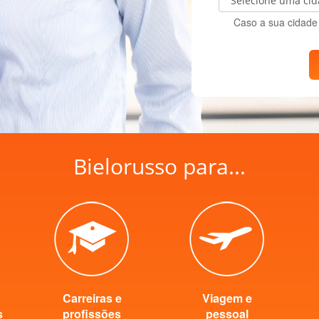
Caso a sua cidade 
Bielorusso para...
Carreiras e
Viagem e
s
profissões
pessoal