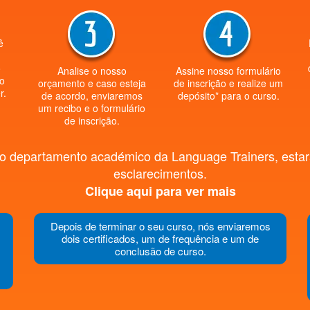
ê
o
Analise o nosso
Assine nosso formulário
ão
orçamento e caso esteja
de inscrição e realize um
r.
de acordo, enviaremos
depósito* para o curso.
um recibo e o formulário
de inscrição.
 o departamento académico da Language Trainers, estará
esclarecimentos.
Clique aqui para ver mais
Depois de terminar o seu curso, nós enviaremos
dois certificados, um de frequência e um de
conclusão de curso.