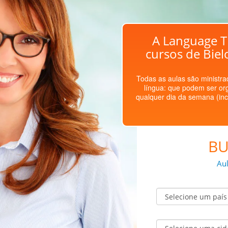
A Language T
cursos de Bie
Todas as aulas são ministrad
língua: que podem ser or
qualquer dia da semana (inc
BU
Aul