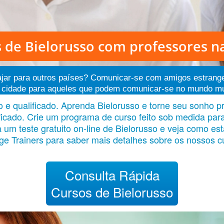
 de Bielorusso
com professores na
iajar para outros países? Comunicar-se com amigos estrang
cidade para aqueles que podem comunicar-se no mundo multil
 e qualificado. Aprenda Bielorusso e torne seu sonho pr
ificado. Crie um programa de curso feito sob medida pa
m teste gratuito on-line de Bielorusso e veja como estã
e Trainers para saber mais detalhes sobre os nossos c
Consulta Rápida
Cursos de Bielorusso