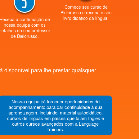
Comece seu curso de
Bielorusso e receba o seu
livro didático da língua.
Receba a confirmação de
nossa equipa com os
detalhes do seu professor
de Bielorusso.
 disponível para lhe prestar quaisquer
Nossa equipa irá fornecer oportunidades de
acompanhamento para dar continuidade à sua
aprendizagem, incluindo: material autodidático,
cursos de línguas em países que falam Inglês e
outros cursos avançados com a Language
Trainers.