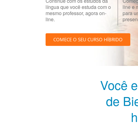
Continue com os estudos da
Comece
língua que você estuda com o
line e
mesmo professor, agora on-
para u
line.
presenc
COMECE O SEU CURSO HÍBRIDO
Você e
de Bi
h