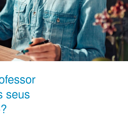
ofessor
s seus
o?