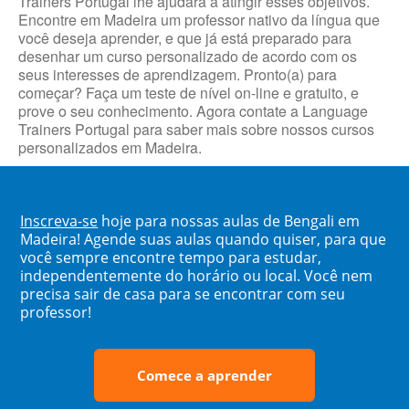
Trainers Portugal lhe ajudará a atingir esses objetivos.
Encontre em Madeira um professor nativo da língua que
você deseja aprender, e que já está preparado para
desenhar um curso personalizado de acordo com os
seus interesses de aprendizagem. Pronto(a) para
começar? Faça um teste de nível on-line e gratuito, e
prove o seu conhecimento. Agora contate a Language
Trainers Portugal para saber mais sobre nossos cursos
personalizados em Madeira.
Inscreva-se
hoje para nossas aulas de Bengali em
Madeira! Agende suas aulas quando quiser, para que
você sempre encontre tempo para estudar,
independentemente do horário ou local. Você nem
precisa sair de casa para se encontrar com seu
professor!
Comece a aprender