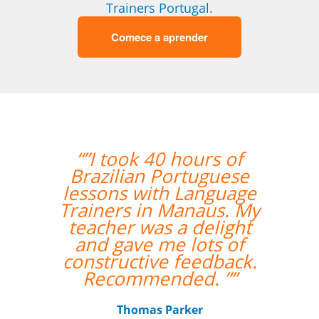
Trainers Portugal.
Comece a aprender
“”I took 40 hours of
“”Nos a
Brazilian Portuguese
professo
lessons with Language
lou
Trainers in Manaus. My
teacher was a delight
Edna Ribeiro
and gave me lots of
Curso
constructive feedback.
Recommended. ””
Thomas Parker