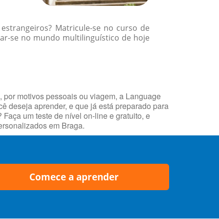
 estrangeiros? Matricule-se no curso de
r-se no mundo multilinguístico de hoje
o, por motivos pessoais ou viagem, a Language
ocê deseja aprender, e que já está preparado para
ça um teste de nível on-line e gratuito, e
personalizados em Braga.
Comece a aprender