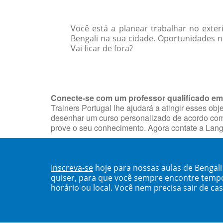
Você está a planear trabalhar no exter
Bengali na sua cidade. Oportunidades 
Vai ficar de fora?
Conecte-se com um professor qualificado em
Trainers Portugal lhe ajudará a atingir esses ob
desenhar um curso personalizado de acordo com o
prove o seu conhecimento. Agora contate a Lang
Inscreva-se
hoje para nossas aulas de Bengal
quiser, para que você sempre encontre temp
horário ou local. Você nem precisa sair de ca