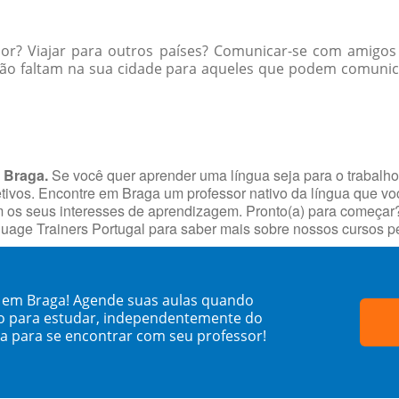
ior? Viajar para outros países? Comunicar-se com amigos
não faltam na sua cidade para aqueles que podem comunica
 Braga.
Se você quer aprender uma língua seja para o trabalh
jetivos. Encontre em Braga um professor nativo da língua que v
s seus interesses de aprendizagem. Pronto(a) para começar? Fa
uage Trainers Portugal para saber mais sobre nossos cursos 
i em Braga! Agende suas aulas quando
o para estudar, independentemente do
sa para se encontrar com seu professor!