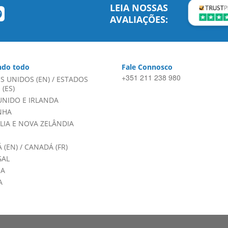
LEIA NOSSAS
AVALIAÇÕES:
do todo
Fale Connosco
+351 211 238 980
S UNIDOS (EN)
/
ESTADOS
(ES)
UNIDO E IRLANDA
NHA
LIA E NOVA ZELÂNDIA
 (EN)
/
CANADÁ (FR)
GAL
HA
A