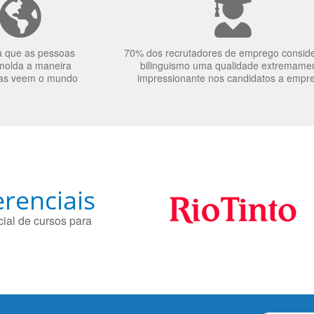
a que as pessoas
70% dos recrutadores de emprego consid
molda a maneira
bilinguismo uma qualidade extremame
as veem o mundo
impressionante nos candidatos a empr
renciais
ial de cursos para