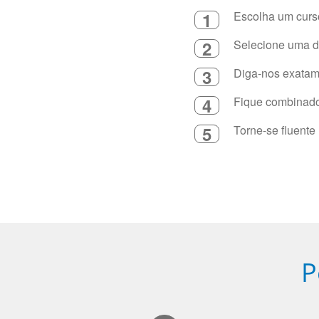
1
Escolha um curso
2
Selecione uma du
3
Diga-nos exatame
4
Fique combinado 
5
Torne-se fluente
P