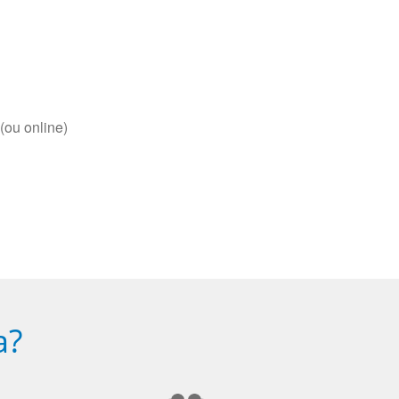
(ou online)
a?