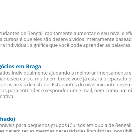
udantes de Bengali rapitamente aumentar o seu nível e efi
cursos é que eles são desenvolvidos inteiramente baseado
a individual, significa que você pode aprender as palavras
gócios em Braga
nados individualmente ajudando a melhorar imensamente s
iciar o seu curso, muito em breve você já estará preparado
outras áreas de estudo. Estudantes do nível iniciante dev
ticas para entender e responder um e-mail, bem como um ní
nativa.
chado)
níveis para pequenos grupos (Cursos em dupla de Bengali
es devem ter as mesmas necessidades linguísticas, possib