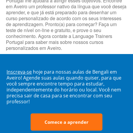
Portugal lhe ajudará a atingir esses objetivos. Encontre
em Aveiro um professor nativo da língua que você deseja
aprender, e que já está preparado para desenhar um
curso personalizado de acordo com os seus interesses
de aprendizagem. Pronto(a) para começar? Faça um
teste de nível on-line e gratuito, e prove o seu
conhecimento. Agora contate a Language Trainers
Portugal para saber mais sobre nossos cursos
personalizados em Aveiro.
Inscreva-se
hoje para nossas aulas de Bengali em
Aveiro! Agende suas aulas quando quiser, para que
você sempre encontre tempo para estudar,
independentemente do horário ou local. Você nem
precisa sair de casa para se encontrar com seu
professor!
Comece a aprender