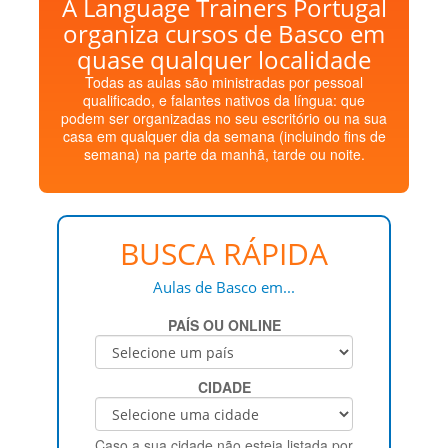
A Language Trainers Portugal
organiza cursos de Basco em
quase qualquer localidade
Todas as aulas são ministradas por pessoal
qualificado, e falantes nativos da língua: que
podem ser organizadas no seu escritório ou na sua
casa em qualquer dia da semana (incluindo fins de
semana) na parte da manhã, tarde ou noite.
BUSCA RÁPIDA
Aulas de Basco em...
PAÍS OU ONLINE
CIDADE
Caso a sua cidade não esteja listada por