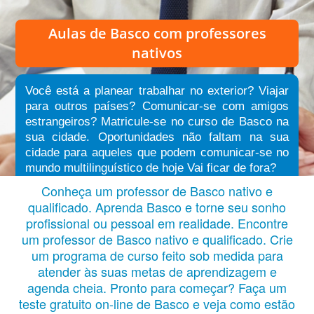
Aulas de Basco
com professores
nativos
Você está a planear trabalhar no exterior? Viajar
para outros países? Comunicar-se com amigos
estrangeiros? Matricule-se no curso de Basco na
sua cidade. Oportunidades não faltam na sua
cidade para aqueles que podem comunicar-se no
mundo multilinguístico de hoje Vai ficar de fora?
Conheça um professor de Basco nativo e
qualificado. Aprenda Basco e torne seu sonho
profissional ou pessoal em realidade. Encontre
um professor de Basco nativo e qualificado. Crie
um programa de curso feito sob medida para
atender às suas metas de aprendizagem e
agenda cheia. Pronto para começar? Faça um
teste gratuito on-line de Basco e veja como estão