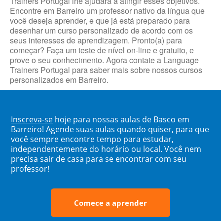
Trainers Portugal lhe ajudará a atingir esses objetivos.
Encontre em Barreiro um professor nativo da língua que
você deseja aprender, e que já está preparado para
desenhar um curso personalizado de acordo com os
seus interesses de aprendizagem. Pronto(a) para
começar? Faça um teste de nível on-line e gratuito, e
prove o seu conhecimento. Agora contate a Language
Trainers Portugal para saber mais sobre nossos cursos
personalizados em Barreiro.
Inscreva-se
hoje para nossas aulas de Basco em
Barreiro! Agende suas aulas quando quiser, para que
você sempre encontre tempo para estudar,
independentemente do horário ou local. Você nem
precisa sair de casa para se encontrar com seu
professor!
Comece a aprender