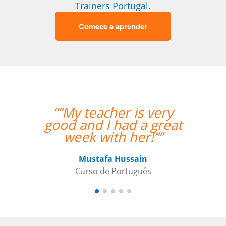
Trainers Portugal.
Comece a aprender
“”My teacher is very
“”I 
good and I had a great
wit
week with her!””
exper
an a
and 
Mustafa Hussain
prog
Curso de Português
Thank
Pa
Cu