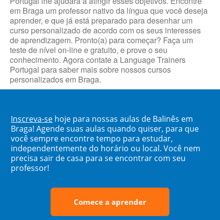
Portugal lhe ajudará a atingir esses objetivos. Encontre
em Braga um professor nativo da língua que você deseja
aprender, e que já está preparado para desenhar um
curso personalizado de acordo com os seus interesses
de aprendizagem. Pronto(a) para começar? Faça um
teste de nível on-line e gratuito, e prove o seu
conhecimento. Agora contate a Language Trainers
Portugal para saber mais sobre nossos cursos
personalizados em Braga.
Inscreva-se
hoje para nossas aulas de Balinês em
Braga! Agende suas aulas quando quiser, para que
você sempre encontre tempo para estudar,
independentemente do horário ou local. Você nem
precisa sair de casa para se encontrar com seu
professor!
Comece a aprender